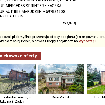
UP MERCEDES SPRINTER / KACZKA
UP AUT BEZ MARUDZENIA 697821300
RZEDAJ DZIŚ
więcej
biczak.pl domyślnie prezentuje oferty z regionu (teren powiatu or
zenia z całej Polski, a nawet Europy znajdziesz na
Wystaw.pl
.
ciekawsze oferty
z zabudowaniami, ul.
Dom Rudniki
Dom bl
Szkolna 9, Zadzim