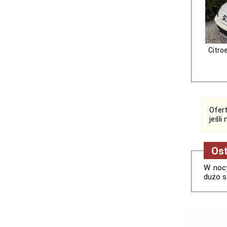
Citro
Ofert
jeśli
Ost
W nocy
dużo s