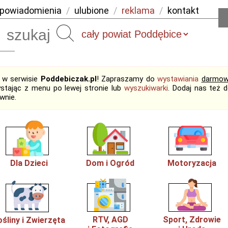
powiadomienia
/
ulubione
/
reklama
/
kontakt
Szukaj
j w serwisie
Poddebiczak.pl
! Zapraszamy do
wystawiania
darmow
ystając z menu po lewej stronie lub
wyszukiwarki
. Dodaj nas też 
wnie.
Dla Dzieci
Dom i Ogród
Motoryzacja
RTV, AGD
Sport, Zdrowie
ośliny i Zwierzęta