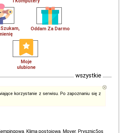
i Komputery
, Szukam,
Oddam Za Darmo
ienię
Moje
ulubione
wszystkie
⊗
iające korzystanie z serwisu. Po zapoznaniu się z
empingowa. Klima postojowa. Mover. Prysznic5os