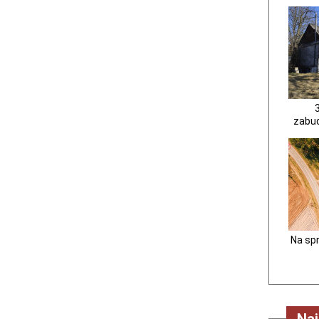
3
zabu
Na sp