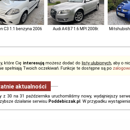
en C3 1.1 benzyna 2006
Audi A4 B7 1.6 MPI 2008r.
Mitshubish
y, które Cię
interesują
możesz dodać do
listy ulubionych
, aby o n
 nie spełniają Twoich oczekiwań. Funkcje te dostępne są po
zalogow
atnie aktualności
 z 30 na 31 października uruchomiliśmy nowy, wydajniejszy serwer.
zybsze działanie serwisu
Poddebiczak.pl
. W przypadku wystąpieni