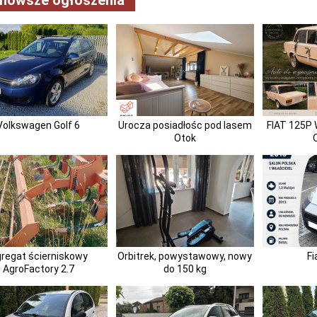
jnowsze ogłoszenia
Volkswagen Golf 6
Urocza posiadłośc pod lasem
FIAT 125
Otok
regat ścierniskowy
Orbitrek, powystawowy, nowy
Fi
AgroFactory 2.7
do 150 kg