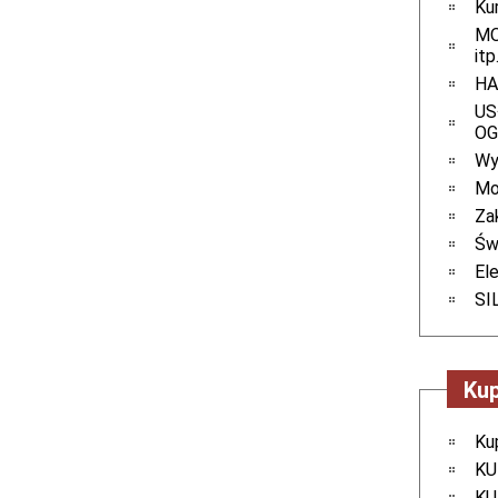
Kur
MO
itp
HA
US
O
Wy
Mo
Za
Św
El
SI
Kup
Ku
KU
KU