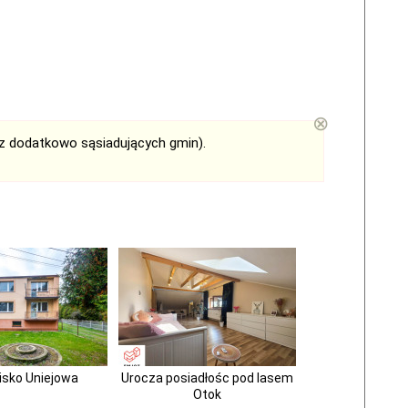
⊗
az dodatkowo sąsiadujących gmin).
isko Uniejowa
Urocza posiadłośc pod lasem
Otok