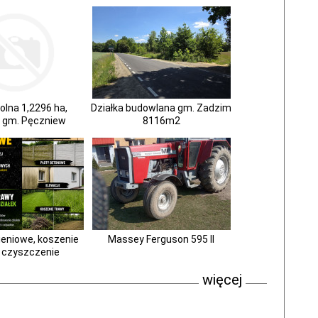
rolna 1,2296 ha,
Działka budowlana gm. Zadzim
, gm. Pęczniew
8116m2
ieniowe, koszenie
Massey Ferguson 595 ll
i czyszczenie
więcej