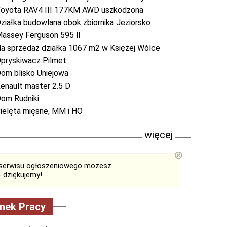
oyota RAV4 III 177KM AWD uszkodzona
ziałka budowlana obok zbiornika Jeziorsko
assey Ferguson 595 ll
a sprzedaż działka 1067 m2 w Księżej Wólce
pryskiwacz Pilmet
om blisko Uniejowa
enault master 2.5 D
om Rudniki
ielęta mięsne, MM i HO
więcej
⊗
serwisu ogłoszeniowego możesz
 dziękujemy!
nek Pracy