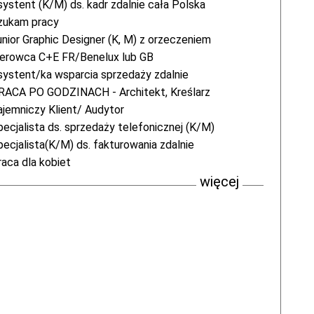
systent (K/M) ds. kadr zdalnie cała Polska
zukam pracy
unior Graphic Designer (K, M) z orzeczeniem
ierowca C+E FR/Benelux lub GB
systent/ka wsparcia sprzedaży zdalnie
RACA PO GODZINACH - Architekt, Kreślarz
ajemniczy Klient/ Audytor
pecjalista ds. sprzedaży telefonicznej (K/M)
pecjalista(K/M) ds. fakturowania zdalnie
raca dla kobiet
więcej