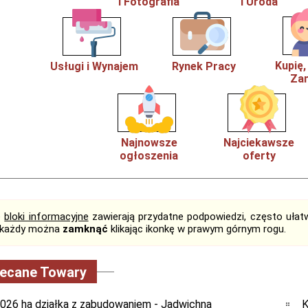
i Fotografia
i Uroda
Kupię
Usługi i Wynajem
Rynek Pracy
Zam
Najnowsze
Najciekawsze
ogłoszenia
oferty
e
bloki informacyjne
zawierają przydatne podpowiedzi, często ułatw
, każdy można
zamknąć
klikając ikonkę w prawym górnym rogu.
lecane Towary
9026 ha działka z zabudowaniem - Jadwichna
K