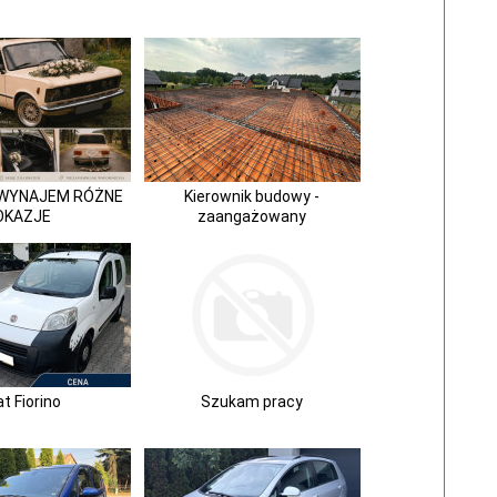
P WYNAJEM RÓŻNE
Kierownik budowy -
OKAZJE
zaangażowany
at Fiorino
Szukam pracy