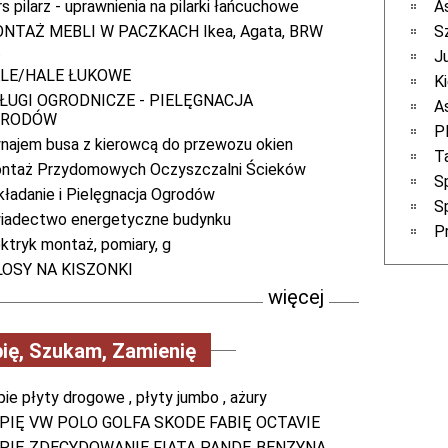
s pilarz - uprawnienia na pilarki łańcuchowe
A
NTAŻ MEBLI W PACZKACH Ikea, Agata, BRW
S
.
J
LE/HALE ŁUKOWE
K
ŁUGI OGRODNICZE - PIELĘGNACJA
A
GRODÓW
P
najem busa z kierowcą do przewozu okien
T
ntaż Przydomowych Oczyszczalni Ścieków
S
kładanie i Pielęgnacja Ogrodów
S
iadectwo energetyczne budynku
P
ektryk montaż, pomiary, g
LOSY NA KISZONKI
więcej
ię, Szukam, Zamienię
pie płyty drogowe , płyty jumbo , ażury
PIĘ VW POLO GOLFA SKODE FABIĘ OCTAVIE
PIĘ ZDECYDOWANIE FIATA PANDĘ BENZYNA