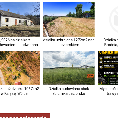
,9026 ha działka z
działka uzbrojona 1272m2 nad
Działka 
dowaniem - Jadwichna
Jeziorskiem
Brodnia
rzedaż działka 1067 m2
Działka budowlana obok
Mycie ciśn
w Księżej Wólce
zbiornika Jeziorsko
trawy 