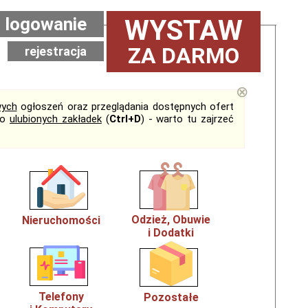
logowanie
WYSTAW
ZA DARMO
rejestracja
⊗
ych
ogłoszeń oraz przeglądania dostępnych ofert
do
ulubionych zakładek
(
Ctrl+D
) - warto tu zajrzeć
Odzież, Obuwie
Nieruchomości
i Dodatki
Telefony
Pozostałe