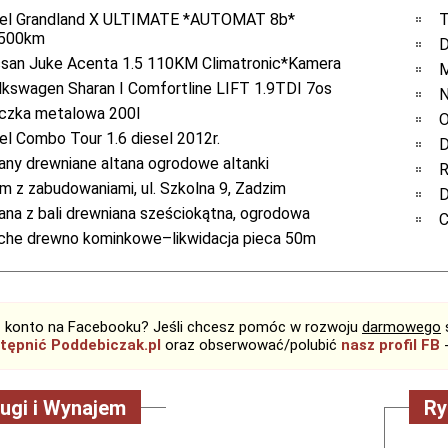
el Grandland X ULTIMATE *AUTOMAT 8b*
T
500km
D
ssan Juke Acenta 1.5 110KM Climatronic*Kamera
M
lkswagen Sharan I Comfortline LIFT 1.9TDI 7os
N
czka metalowa 200l
O
el Combo Tour 1.6 diesel 2012r.
D
tany drewniane altana ogrodowe altanki
R
m z zabudowaniami, ul. Szkolna 9, Zadzim
D
tana z bali drewniana sześciokątna, ogrodowa
C
che drewno kominkowe–likwidacja pieca 50m
 konto na Facebooku? Jeśli chcesz pomóc w rozwoju
darmowego
tępnić Poddebiczak.pl
oraz obserwować/polubić
nasz profil FB
-
ugi i Wynajem
Ry