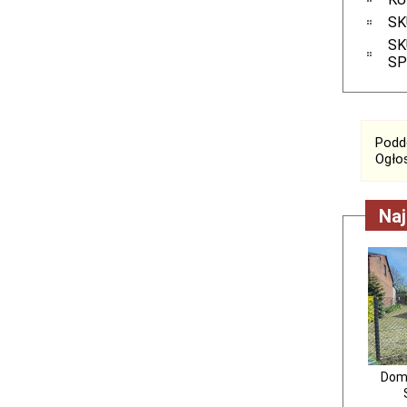
SK
SK
SP
Podde
Ogłos
Naj
Dom 