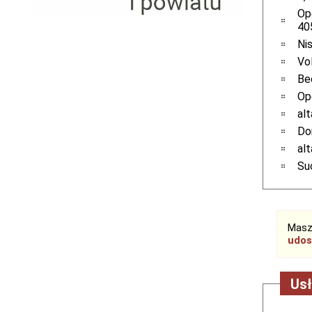
Serwis RTV, AGD, elektronika i inne
Op
Sport, turystyka i rekreacja
40
Sprzątanie i oczyszczanie
Ni
Tekstylia, kosmetyka i fryzjerstwo
Vo
Ubezpieczenia
Be
Zdrowie i medycyna
Op
Zwierzęta, rolnictwo i środowisko
al
Pozostałe
Do
al
Su
Masz
udos
Usł