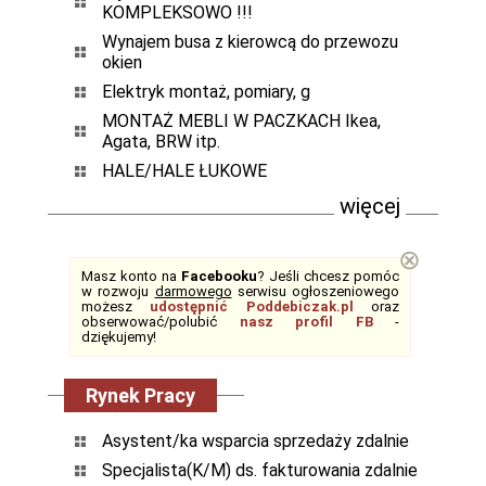
KOMPLEKSOWO !!!
Wynajem busa z kierowcą do przewozu
okien
Elektryk montaż, pomiary, g
MONTAŻ MEBLI W PACZKACH Ikea,
Agata, BRW itp.
HALE/HALE ŁUKOWE
więcej
⊗
Masz konto na
Facebooku
? Jeśli chcesz pomóc
w rozwoju
darmowego
serwisu ogłoszeniowego
możesz
udostępnić Poddebiczak.pl
oraz
obserwować/polubić
nasz profil FB
-
dziękujemy!
Rynek Pracy
Asystent/ka wsparcia sprzedaży zdalnie
Specjalista(K/M) ds. fakturowania zdalnie