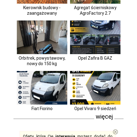
Kierownik budowy -
Agregat ścierniskowy
zaangażowany
AgroFactory 2.7
Orbitrek, powystawowy,
Opel Zafira B GAZ
nowy do 150 kg
Fiat Fiorino
Opel Vivaro 9 siedzeń
więcej
⊗
Oferty, które Cię
interesują
możesz dodać do