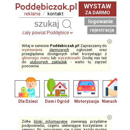
WYSTAW
ZA DARMO
reklama
/
kontakt
logowanie
Szukaj
rejestracja
⊗
Witaj w serwisie
Poddebiczak.pl
! Zapraszamy do
wystawiania
darmowych
ogłoszeń oraz
przeglądania dostępnych ofert korzystając z
głównego menu
lub
wyszukiwarki
. Dodaj nas też
do
ulubionych zakładek
- warto tu zajrzeć
ponownie.
Dla Dzieci
Dom i Ogród
Motoryzacja
Nieruchomośc
⊗
Żółte
bloki informacyjne
zawierają przydatne
podpowiedzi, często ułatwiające korzystanie z
serwisu. Po zapoznaniu się z nimi, każdy można