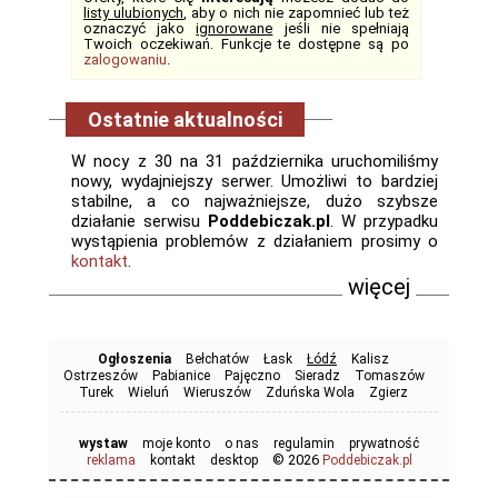
listy ulubionych
, aby o nich nie zapomnieć lub też
oznaczyć jako
ignorowane
jeśli nie spełniają
Twoich oczekiwań. Funkcje te dostępne są po
zalogowaniu
.
Ostatnie aktualności
W nocy z 30 na 31 października uruchomiliśmy
nowy, wydajniejszy serwer. Umożliwi to bardziej
stabilne, a co najważniejsze, dużo szybsze
działanie serwisu
Poddebiczak.pl
. W przypadku
wystąpienia problemów z działaniem prosimy o
kontakt
.
więcej
Ogłoszenia
Bełchatów
Łask
Łódź
Kalisz
Ostrzeszów
Pabianice
Pajęczno
Sieradz
Tomaszów
Turek
Wieluń
Wieruszów
Zduńska Wola
Zgierz
wystaw
moje konto
o nas
regulamin
prywatność
© 2026
reklama
kontakt
desktop
Poddebiczak.pl