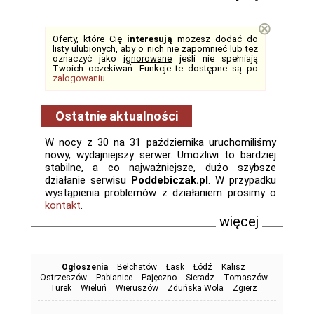
⊗
Oferty, które Cię
interesują
możesz dodać do
listy ulubionych
, aby o nich nie zapomnieć lub też
oznaczyć jako
ignorowane
jeśli nie spełniają
Twoich oczekiwań. Funkcje te dostępne są po
zalogowaniu
.
Ostatnie aktualności
W nocy z 30 na 31 października uruchomiliśmy
nowy, wydajniejszy serwer. Umożliwi to bardziej
stabilne, a co najważniejsze, dużo szybsze
działanie serwisu
Poddebiczak.pl
. W przypadku
wystąpienia problemów z działaniem prosimy o
kontakt
.
więcej
Ogłoszenia
Bełchatów
Łask
Łódź
Kalisz
Ostrzeszów
Pabianice
Pajęczno
Sieradz
Tomaszów
Turek
Wieluń
Wieruszów
Zduńska Wola
Zgierz