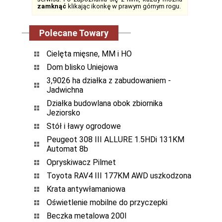
zamknąć
klikając ikonkę w prawym górnym rogu.
Polecane Towary
Cielęta mięsne, MM i HO
Dom blisko Uniejowa
3,9026 ha działka z zabudowaniem -
Jadwichna
Działka budowlana obok zbiornika
Jeziorsko
Stół i ławy ogrodowe
Peugeot 308 III ALLURE 1.5HDi 131KM
Automat 8b
Opryskiwacz Pilmet
Toyota RAV4 III 177KM AWD uszkodzona
Krata antywłamaniowa
Oświetlenie mobilne do przyczepki
Beczka metalowa 200l