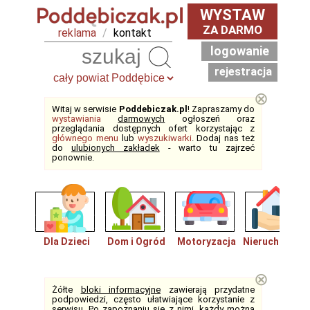
WYSTAW
ZA DARMO
reklama
/
kontakt
logowanie
Szukaj
rejestracja
⊗
Witaj w serwisie
Poddebiczak.pl
! Zapraszamy do
wystawiania
darmowych
ogłoszeń oraz
przeglądania dostępnych ofert korzystając z
głównego menu
lub
wyszukiwarki
. Dodaj nas też
do
ulubionych zakładek
- warto tu zajrzeć
ponownie.
Dla Dzieci
Dom i Ogród
Motoryzacja
Nieruchomośc
⊗
Żółte
bloki informacyjne
zawierają przydatne
podpowiedzi, często ułatwiające korzystanie z
serwisu. Po zapoznaniu się z nimi, każdy można