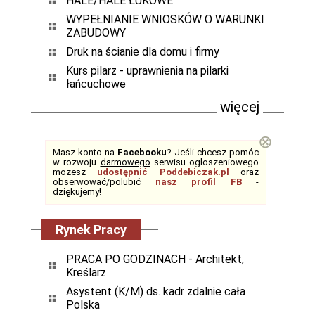
HALE/HALE ŁUKOWE
WYPEŁNIANIE WNIOSKÓW O WARUNKI
ZABUDOWY
Druk na ścianie dla domu i firmy
Kurs pilarz - uprawnienia na pilarki
łańcuchowe
więcej
⊗
Masz konto na
Facebooku
? Jeśli chcesz pomóc
w rozwoju
darmowego
serwisu ogłoszeniowego
możesz
udostępnić Poddebiczak.pl
oraz
obserwować/polubić
nasz profil FB
-
dziękujemy!
Rynek Pracy
PRACA PO GODZINACH - Architekt,
Kreślarz
Asystent (K/M) ds. kadr zdalnie cała
Polska