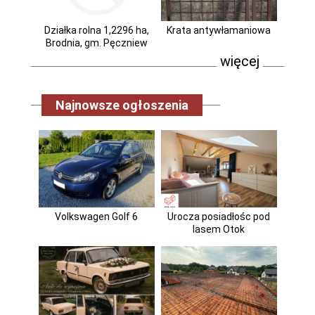
Działka rolna 1,2296 ha,
Krata antywłamaniowa
Brodnia, gm. Pęczniew
więcej
Najnowsze ogłoszenia
Volkswagen Golf 6
Urocza posiadłośc pod
lasem Otok