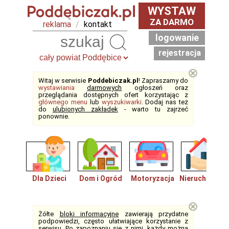
WYSTAW
ZA DARMO
reklama
/
kontakt
logowanie
Szukaj
rejestracja
⊗
Witaj w serwisie
Poddebiczak.pl
! Zapraszamy do
wystawiania
darmowych
ogłoszeń oraz
przeglądania dostępnych ofert korzystając z
głównego menu
lub
wyszukiwarki
. Dodaj nas też
do
ulubionych zakładek
- warto tu zajrzeć
ponownie.
Dla Dzieci
Dom i Ogród
Motoryzacja
Nieruchomośc
⊗
Żółte
bloki informacyjne
zawierają przydatne
podpowiedzi, często ułatwiające korzystanie z
serwisu. Po zapoznaniu się z nimi, każdy można