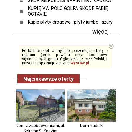
SKUP MERCEDES SPRINTER / KACZKA
KUPIĘ VW POLO GOLFA SKODE FABIĘ
OCTAVIE
Kupie płyty drogowe , płyty jumbo , ażury
więcej
⊗
Poddebiczak.pl domyślnie prezentuje oferty z
regionu (teren powiatu oraz dodatkowo
sąsiadujących gmin). Ogłoszenia z całej Polski, a
nawet Europy znajdziesz na
Wystaw.pl
.
Najciekawsze oferty
Dom z zabudowaniami, ul.
Dom Rudniki
Szkolna 9, Zadzim