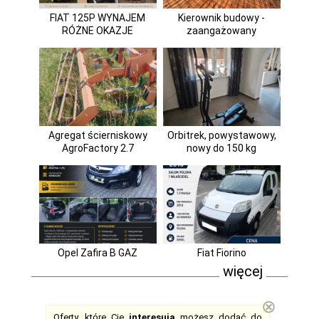
FIAT 125P WYNAJEM
Kierownik budowy -
RÓŻNE OKAZJE
zaangażowany
Agregat ścierniskowy
Orbitrek, powystawowy,
AgroFactory 2.7
nowy do 150 kg
Opel Zafira B GAZ
Fiat Fiorino
więcej
⊗
Oferty, które Cię
interesują
możesz dodać do