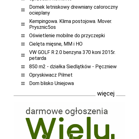
Domek letniskowy drewniany całoroczny
ocieplany
Kempingowa. Klima postojowa. Mover.
Prysznic5os
Oświetlenie mobilne do przyczepki
Cielęta mięsne, MM i HO
VW GOLF R 2.0 benzyna 370 koni 2015r.
petarda
850 m2 - działka Siedlątków - Pęczniew
Opryskiwacz Pilmet
Dom blisko Uniejowa
więcej