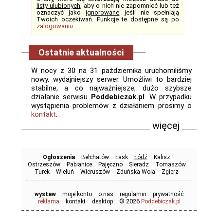
listy ulubionych
, aby o nich nie zapomnieć lub też
oznaczyć jako
ignorowane
jeśli nie spełniają
Twoich oczekiwań. Funkcje te dostępne są po
zalogowaniu
.
Ostatnie aktualności
W nocy z 30 na 31 października uruchomiliśmy
nowy, wydajniejszy serwer. Umożliwi to bardziej
stabilne, a co najważniejsze, dużo szybsze
działanie serwisu
Poddebiczak.pl
. W przypadku
wystąpienia problemów z działaniem prosimy o
kontakt
.
więcej
Ogłoszenia
Bełchatów
Łask
Łódź
Kalisz
Ostrzeszów
Pabianice
Pajęczno
Sieradz
Tomaszów
Turek
Wieluń
Wieruszów
Zduńska Wola
Zgierz
wystaw
moje konto
o nas
regulamin
prywatność
© 2026
reklama
kontakt
desktop
Poddebiczak.pl