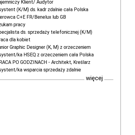
ajemniczy Klient/ Audytor
systent (K/M) ds. kadr zdalnie cała Polska
ierowca C+E FR/Benelux lub GB
zukam pracy
pecjalista ds. sprzedaży telefonicznej (K/M)
raca dla kobiet
unior Graphic Designer (K, M) z orzeczeniem
systent/ka HSEQ z orzeczeniem cała Polska
RACA PO GODZINACH - Architekt, Kreślarz
systent/ka wsparcia sprzedaży zdalnie
więcej