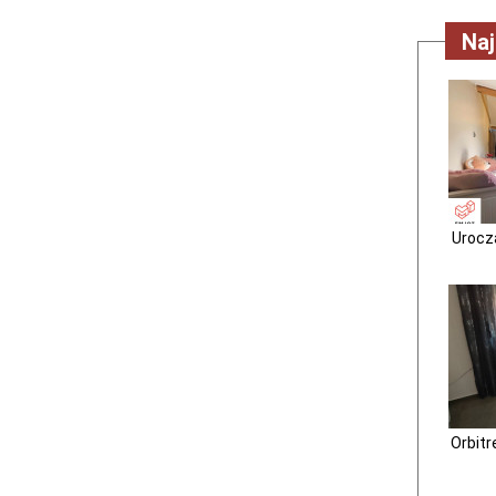
Na
Urocz
Orbit