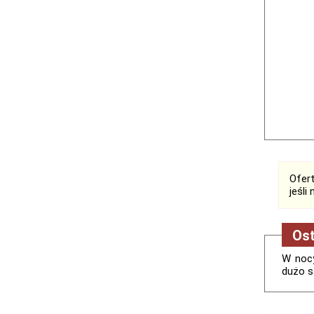
Ofert
jeśli
Ost
W nocy
dużo s