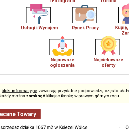
i Fotografia
i Uroda
Kupię
Usługi i Wynajem
Rynek Pracy
Zam
Najnowsze
Najciekawsze
ogłoszenia
oferty
e
bloki informacyjne
zawierają przydatne podpowiedzi, często ułatw
, każdy można
zamknąć
klikając ikonkę w prawym górnym rogu.
lecane Towary
 sprzedaż działka 1067 m2 w Księżej Wólce
O