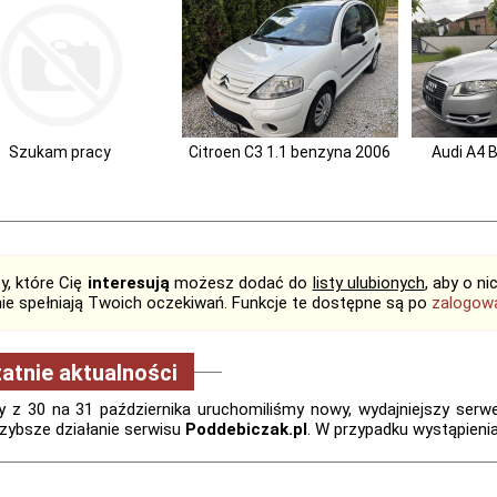
Szukam pracy
Citroen C3 1.1 benzyna 2006
Audi A4 B
y, które Cię
interesują
możesz dodać do
listy ulubionych
, aby o n
 nie spełniają Twoich oczekiwań. Funkcje te dostępne są po
zalogow
atnie aktualności
 z 30 na 31 października uruchomiliśmy nowy, wydajniejszy serwer.
zybsze działanie serwisu
Poddebiczak.pl
. W przypadku wystąpieni