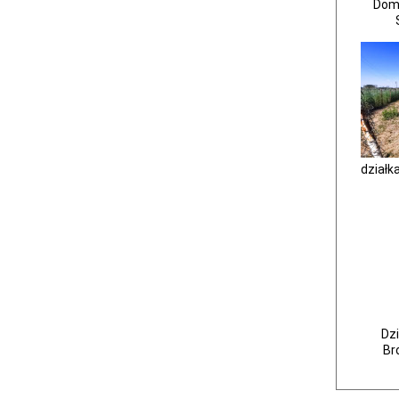
Dom 
działk
Dzi
Br