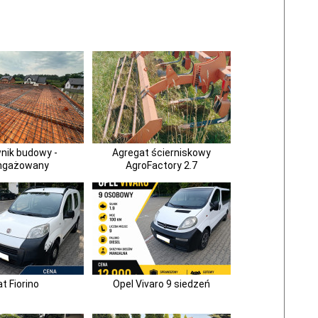
nik budowy -
Agregat ścierniskowy
ngażowany
AgroFactory 2.7
at Fiorino
Opel Vivaro 9 siedzeń