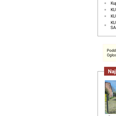
Ku
KU
KU
KU
S
Podde
Ogłos
Naj