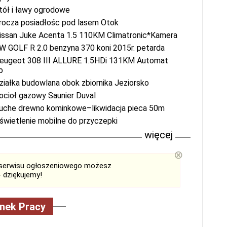
tół i ławy ogrodowe
rocza posiadłośc pod lasem Otok
issan Juke Acenta 1.5 110KM Climatronic*Kamera
W GOLF R 2.0 benzyna 370 koni 2015r. petarda
eugeot 308 III ALLURE 1.5HDi 131KM Automat
b
ziałka budowlana obok zbiornika Jeziorsko
ocioł gazowy Saunier Duval
uche drewno kominkowe–likwidacja pieca 50m
świetlenie mobilne do przyczepki
więcej
⊗
serwisu ogłoszeniowego możesz
 dziękujemy!
nek Pracy