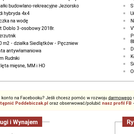
iałki budowlano-rekreacyjne Jeziorsko
S
di hybryda 4x4
U
czka na wodę
N
at Doblo 3-osobowy 2018r.
V
zrzutnik
P
8
0 m2 - działka Siedlątków - Pęczniew
D
ata antywłamaniowa
K
m Rudniki
S
elęta mięsne, MM i HO
O
 konto na Facebooku? Jeśli chcesz pomóc w rozwoju
darmowego
tępnić Poddebiczak.pl
oraz obserwować/polubić
nasz profil FB
-
ugi i Wynajem
Ry