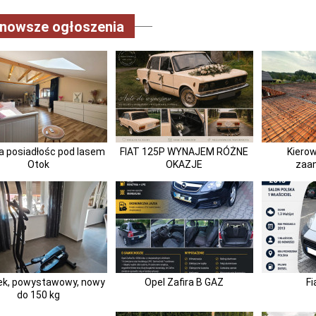
jnowsze ogłoszenia
a posiadłośc pod lasem
FIAT 125P WYNAJEM RÓŻNE
Kierow
Otok
OKAZJE
zaa
rek, powystawowy, nowy
Opel Zafira B GAZ
Fi
do 150 kg