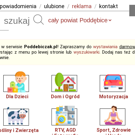
powiadomienia
/
ulubione
/
reklama
/
kontakt
Szukaj
j w serwisie
Poddebiczak.pl
! Zapraszamy do
wystawiania
darmow
ystając z menu po lewej stronie lub
wyszukiwarki
. Dodaj nas też 
wnie.
Dla Dzieci
Dom i Ogród
Motoryzacja
RTV, AGD
Sport, Zdrowie
ośliny i Zwierzęta