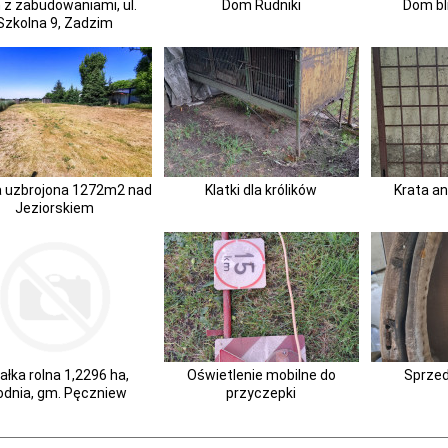
z zabudowaniami, ul.
Dom Rudniki
Dom bl
Szkolna 9, Zadzim
a uzbrojona 1272m2 nad
Klatki dla królików
Krata a
Jeziorskiem
ałka rolna 1,2296 ha,
Oświetlenie mobilne do
Sprze
odnia, gm. Pęczniew
przyczepki