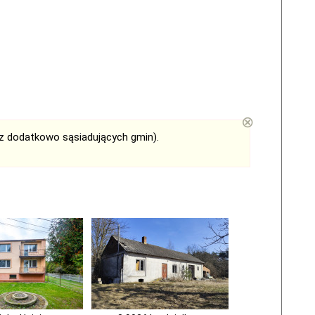
⊗
az dodatkowo sąsiadujących gmin).