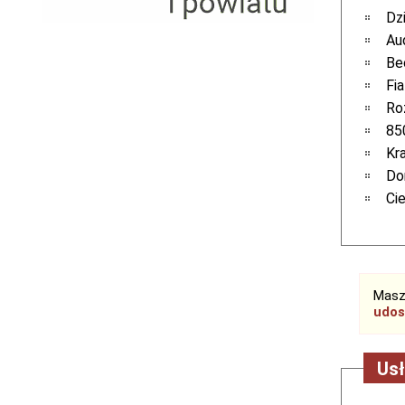
Serwis RTV, AGD, elektronika i inne
Dz
Sport, turystyka i rekreacja
Au
Sprzątanie i oczyszczanie
Be
Tekstylia, kosmetyka i fryzjerstwo
Fi
Ubezpieczenia
Ro
Zdrowie i medycyna
85
Zwierzęta, rolnictwo i środowisko
Kr
Pozostałe
Do
Ci
Masz
udos
Usł