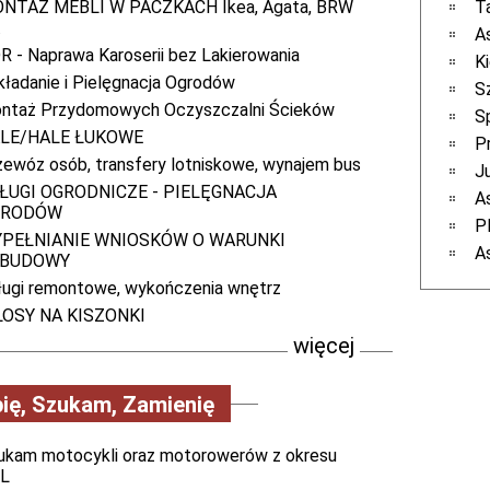
NTAŻ MEBLI W PACZKACH Ikea, Agata, BRW
T
.
A
R - Naprawa Karoserii bez Lakierowania
K
kładanie i Pielęgnacja Ogrodów
S
ntaż Przydomowych Oczyszczalni Ścieków
S
LE/HALE ŁUKOWE
P
zewóz osób, transfery lotniskowe, wynajem bus
J
ŁUGI OGRODNICZE - PIELĘGNACJA
A
GRODÓW
P
PEŁNIANIE WNIOSKÓW O WARUNKI
A
ABUDOWY
ługi remontowe, wykończenia wnętrz
LOSY NA KISZONKI
więcej
ię, Szukam, Zamienię
ukam motocykli oraz motorowerów z okresu
L