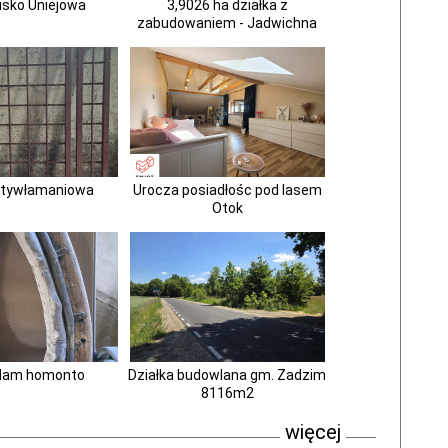
isko Uniejowa
3,9026 ha działka z
zabudowaniem - Jadwichna
ntywłamaniowa
Urocza posiadłośc pod lasem
Otok
dam homonto
Działka budowlana gm. Zadzim
8116m2
więcej