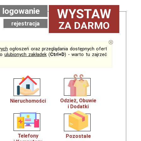
logowanie
WYSTAW
ZA DARMO
rejestracja
⊗
ych
ogłoszeń oraz przeglądania dostępnych ofert
do
ulubionych zakładek
(
Ctrl+D
) - warto tu zajrzeć
Odzież, Obuwie
Nieruchomości
i Dodatki
Telefony
Pozostałe