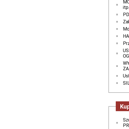
MO
itp
PD
Za
Mo
HA
Pr
US
O
WY
Z
Us
SI
Kup
Sz
PR