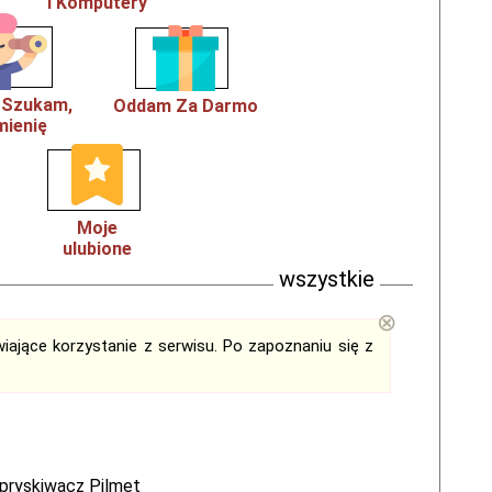
i Komputery
, Szukam,
Oddam Za Darmo
ienię
Moje
ulubione
wszystkie
⊗
iające korzystanie z serwisu. Po zapoznaniu się z
pryskiwacz Pilmet