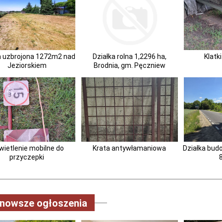
a uzbrojona 1272m2 nad
Działka rolna 1,2296 ha,
Klatki
Jeziorskiem
Brodnia, gm. Pęczniew
ietlenie mobilne do
Krata antywłamaniowa
Działka bud
przyczepki
jnowsze ogłoszenia