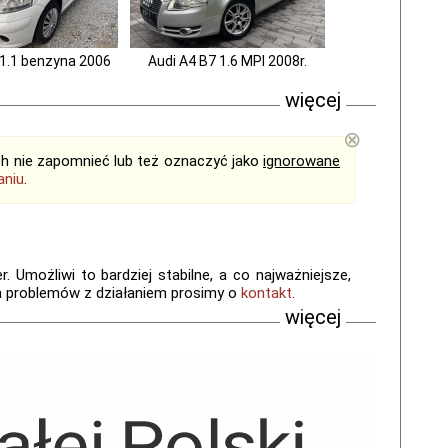
 1.1 benzyna 2006
Audi A4 B7 1.6 MPI 2008r.
więcej
⊗
ich nie zapomnieć lub też oznaczyć jako
ignorowane
aniu
.
 Umożliwi to bardziej stabilne, a co najważniejsze,
a problemów z działaniem prosimy o
kontakt
.
więcej