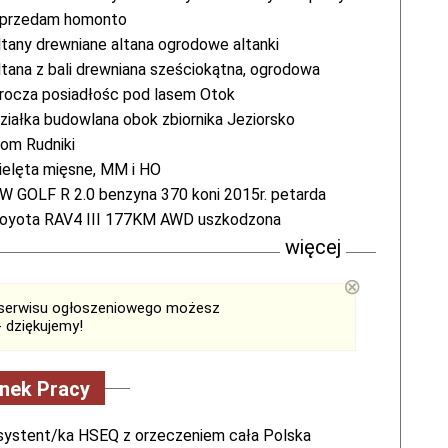
przedam homonto
ltany drewniane altana ogrodowe altanki
ltana z bali drewniana sześciokątna, ogrodowa
rocza posiadłośc pod lasem Otok
ziałka budowlana obok zbiornika Jeziorsko
om Rudniki
ielęta mięsne, MM i HO
W GOLF R 2.0 benzyna 370 koni 2015r. petarda
oyota RAV4 III 177KM AWD uszkodzona
więcej
⊗
serwisu ogłoszeniowego możesz
 dziękujemy!
nek Pracy
systent/ka HSEQ z orzeczeniem cała Polska