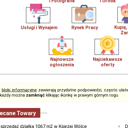
i Fotografia
i Uroda
Kupię
Usługi i Wynajem
Rynek Pracy
Zam
Najnowsze
Najciekawsze
ogłoszenia
oferty
e
bloki informacyjne
zawierają przydatne podpowiedzi, często ułatw
, każdy można
zamknąć
klikając ikonkę w prawym górnym rogu.
lecane Towary
 sprzedaż działka 1067 m2 w Księżej Wólce
D