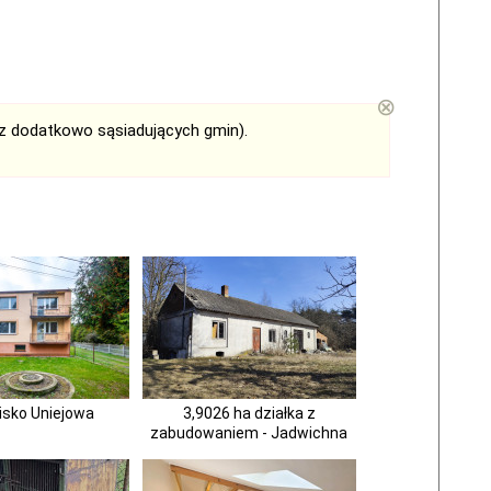
⊗
az dodatkowo sąsiadujących gmin).
isko Uniejowa
3,9026 ha działka z
zabudowaniem - Jadwichna