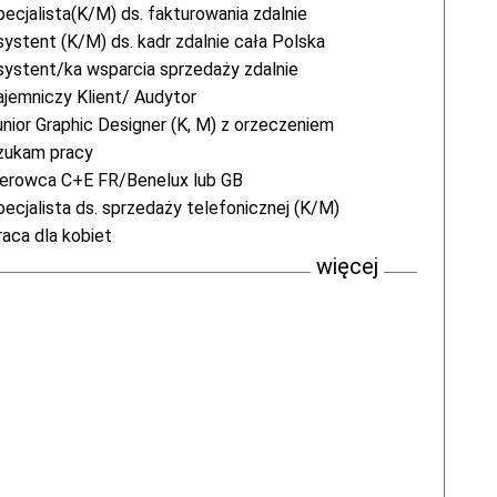
pecjalista(K/M) ds. fakturowania zdalnie
systent (K/M) ds. kadr zdalnie cała Polska
systent/ka wsparcia sprzedaży zdalnie
ajemniczy Klient/ Audytor
unior Graphic Designer (K, M) z orzeczeniem
zukam pracy
ierowca C+E FR/Benelux lub GB
pecjalista ds. sprzedaży telefonicznej (K/M)
raca dla kobiet
więcej