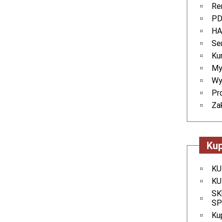
Re
PD
HA
Se
Kur
My
Wy
Pr
Za
Kup
KU
KU
SK
SP
Ku