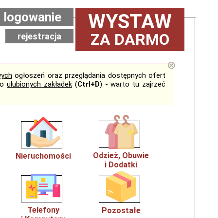
logowanie
WYSTAW
ZA DARMO
rejestracja
⊗
ych
ogłoszeń oraz przeglądania dostępnych ofert
do
ulubionych zakładek
(
Ctrl+D
) - warto tu zajrzeć
Odzież, Obuwie
Nieruchomości
i Dodatki
Telefony
Pozostałe