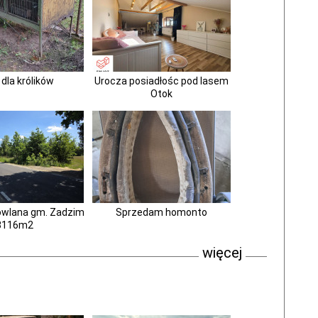
 dla królików
Urocza posiadłośc pod lasem
Otok
owlana gm. Zadzim
Sprzedam homonto
8116m2
więcej