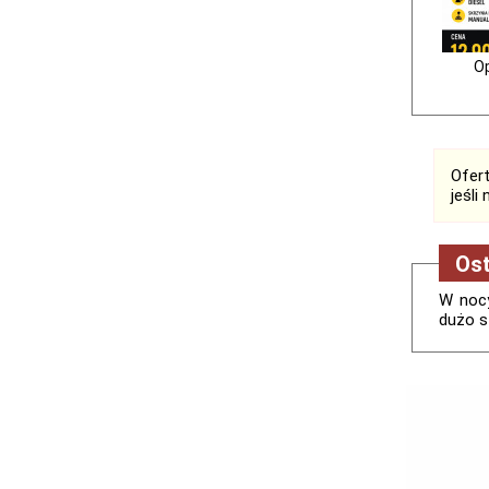
Op
Ofert
jeśli
Ost
W nocy
dużo s