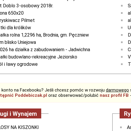
at Doblo 3-osobowy 2018r.
S
ona 650x20
a
ryskiwacz Pilmet
a
tki dla królików
U
iałka rolna 1,2296 ha, Brodnia, gm. Pęczniew
D
m blisko Uniejowa
D
9026 ha działka z zabudowaniem - Jadwichna
C
iałki budowlano-rekreacyjne Jeziorsko
V
ół i ławy ogrodowe
T
 konto na Facebooku? Jeśli chcesz pomóc w rozwoju
darmowego
tępnić Poddebiczak.pl
oraz obserwować/polubić
nasz profil FB
-
ugi i Wynajem
Ry
LOSY NA KISZONKI
A