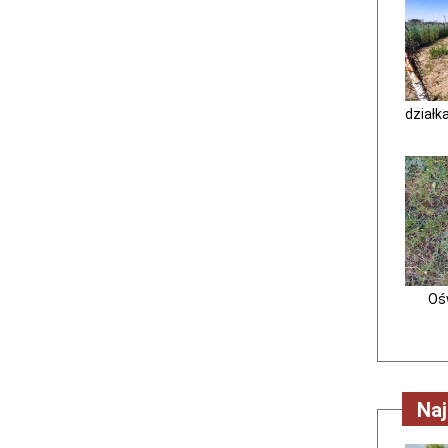
działk
Ośw
Na