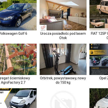
Volkswagen Golf 6
Urocza posiadłośc pod lasem
FIAT 125
Otok
regat ścierniskowy
Orbitrek, powystawowy, nowy
Opel 
AgroFactory 2.7
do 150 kg