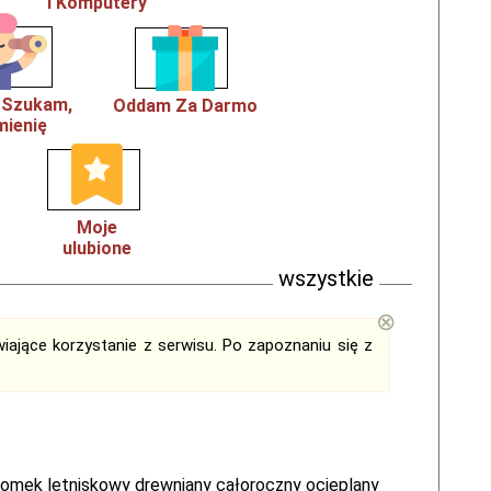
i Komputery
, Szukam,
Oddam Za Darmo
ienię
Moje
ulubione
wszystkie
⊗
iające korzystanie z serwisu. Po zapoznaniu się z
omek letniskowy drewniany całoroczny ocieplany