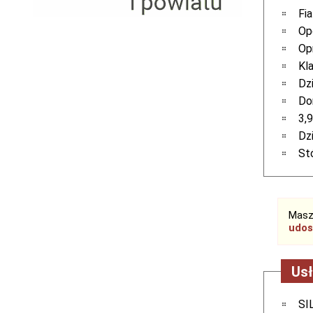
Serwis RTV, AGD, elektronika i inne
Fi
Sport, turystyka i rekreacja
Op
Sprzątanie i oczyszczanie
Op
Tekstylia, kosmetyka i fryzjerstwo
Kla
Ubezpieczenia
Dz
Zdrowie i medycyna
Do
Zwierzęta, rolnictwo i środowisko
3,
Pozostałe
Dz
St
Masz
udos
Usł
SI