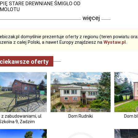
PIĘ STARE DREWNIANE ŚMIGŁO OD
AMOLOTU
więcej
biczak.pl domyślnie prezentuje oferty z regionu (teren powiatu or
zenia z całej Polski, a nawet Europy znajdziesz na
Wystaw.pl
.
ciekawsze oferty
z zabudowaniami, ul.
Dom Rudniki
Dom bl
Szkolna 9, Zadzim