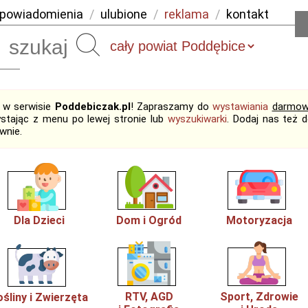
powiadomienia
/
ulubione
/
reklama
/
kontakt
Szukaj
j w serwisie
Poddebiczak.pl
! Zapraszamy do
wystawiania
darmow
ystając z menu po lewej stronie lub
wyszukiwarki
. Dodaj nas też 
wnie.
Dla Dzieci
Dom i Ogród
Motoryzacja
RTV, AGD
Sport, Zdrowie
ośliny i Zwierzęta