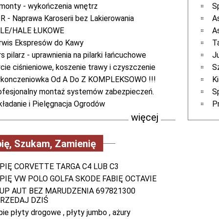
monty - wykończenia wnętrz
S
R - Naprawa Karoserii bez Lakierowania
A
LE/HALE ŁUKOWE
A
rwis Ekspresów do Kawy
T
s pilarz - uprawnienia na pilarki łańcuchowe
J
cie ciśnieniowe, koszenie trawy i czyszczenie
S
konczeniowka Od A Do Z KOMPLEKSOWO !!!
K
ofesjonalny montaż systemów zabezpieczeń.
S
kładanie i Pielęgnacja Ogrodów
P
więcej
ię, Szukam, Zamienię
PIĘ CORVETTE TARGA C4 LUB C3
PIĘ VW POLO GOLFA SKODE FABIĘ OCTAVIE
UP AUT BEZ MARUDZENIA 697821300
RZEDAJ DZIŚ
pie płyty drogowe , płyty jumbo , ażury