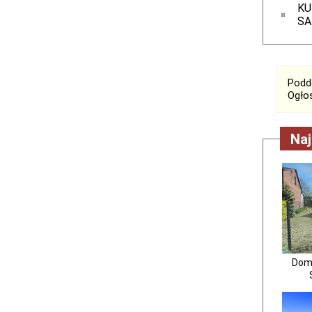
KU
S
Podde
Ogłos
Naj
Dom 