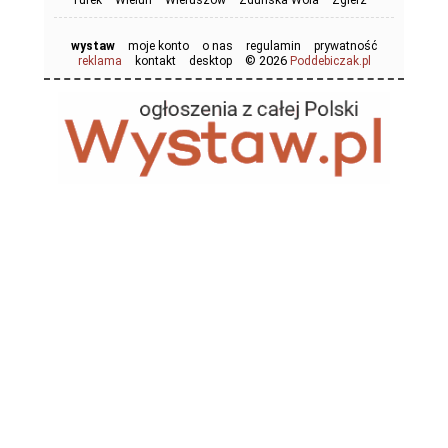
Turek
Wieluń
Wieruszów
Zduńska Wola
Zgierz
wystaw
moje konto
o nas
regulamin
prywatność
© 2026
reklama
kontakt
desktop
Poddebiczak.pl