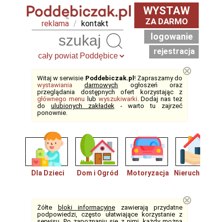
WYSTAW
ZA DARMO
reklama
/
kontakt
logowanie
Szukaj
rejestracja
⊗
Witaj w serwisie
Poddebiczak.pl
! Zapraszamy do
wystawiania
darmowych
ogłoszeń oraz
przeglądania dostępnych ofert korzystając z
głównego menu
lub
wyszukiwarki
. Dodaj nas też
do
ulubionych zakładek
- warto tu zajrzeć
ponownie.
Dla Dzieci
Dom i Ogród
Motoryzacja
Nieruchomośc
⊗
Żółte
bloki informacyjne
zawierają przydatne
podpowiedzi, często ułatwiające korzystanie z
serwisu. Po zapoznaniu się z nimi, każdy można