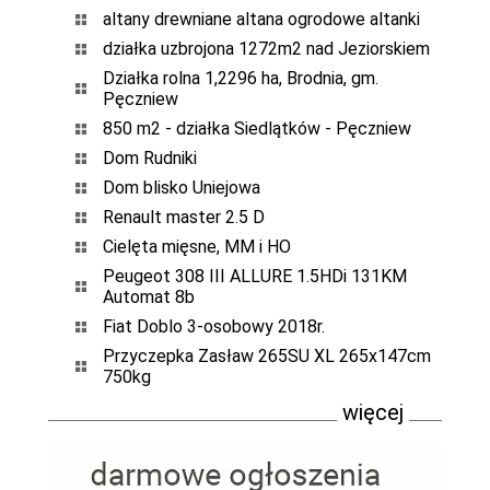
altany drewniane altana ogrodowe altanki
działka uzbrojona 1272m2 nad Jeziorskiem
Działka rolna 1,2296 ha, Brodnia, gm.
Pęczniew
850 m2 - działka Siedlątków - Pęczniew
Dom Rudniki
Dom blisko Uniejowa
Renault master 2.5 D
Cielęta mięsne, MM i HO
Peugeot 308 III ALLURE 1.5HDi 131KM
Automat 8b
Fiat Doblo 3-osobowy 2018r.
Przyczepka Zasław 265SU XL 265x147cm
750kg
więcej