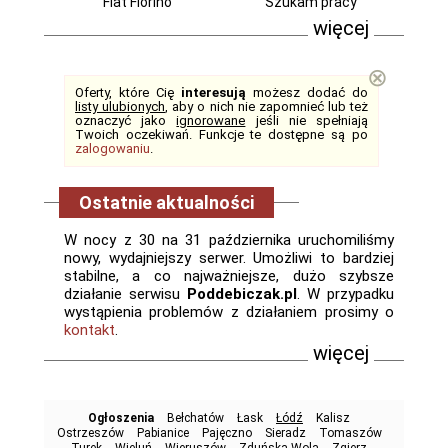
Fiat Fiorino
Szukam pracy
więcej
⊗
Oferty, które Cię
interesują
możesz dodać do
listy ulubionych
, aby o nich nie zapomnieć lub też
oznaczyć jako
ignorowane
jeśli nie spełniają
Twoich oczekiwań. Funkcje te dostępne są po
zalogowaniu
.
Ostatnie aktualności
W nocy z 30 na 31 października uruchomiliśmy
nowy, wydajniejszy serwer. Umożliwi to bardziej
stabilne, a co najważniejsze, dużo szybsze
działanie serwisu
Poddebiczak.pl
. W przypadku
wystąpienia problemów z działaniem prosimy o
kontakt
.
więcej
Ogłoszenia
Bełchatów
Łask
Łódź
Kalisz
Ostrzeszów
Pabianice
Pajęczno
Sieradz
Tomaszów