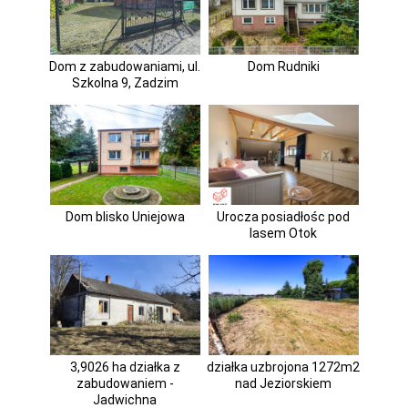
Dom z zabudowaniami, ul.
Dom Rudniki
Szkolna 9, Zadzim
Dom blisko Uniejowa
Urocza posiadłośc pod
lasem Otok
3,9026 ha działka z
działka uzbrojona 1272m2
zabudowaniem -
nad Jeziorskiem
Jadwichna