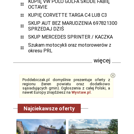
KUPIĘ VW POLO GOLFA SKODE FABIĘ
OCTAVIE
KUPIĘ CORVETTE TARGA C4 LUB C3
SKUP AUT BEZ MARUDZENIA 697821300
SPRZEDAJ DZIŚ
SKUP MERCEDES SPRINTER / KACZKA
Szukam motocykli oraz motorowerów z
okresu PRL
więcej
⊗
Poddebiczak.pl domyślnie prezentuje oferty z
regionu (teren powiatu oraz dodatkowo
sąsiadujących gmin). Ogłoszenia z całej Polski, a
nawet Europy znajdziesz na
Wystaw.pl
.
Najciekawsze oferty