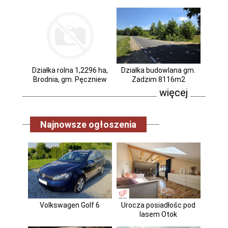
Działka rolna 1,2296 ha,
Działka budowlana gm.
Brodnia, gm. Pęczniew
Zadzim 8116m2
więcej
Najnowsze ogłoszenia
Volkswagen Golf 6
Urocza posiadłośc pod
lasem Otok