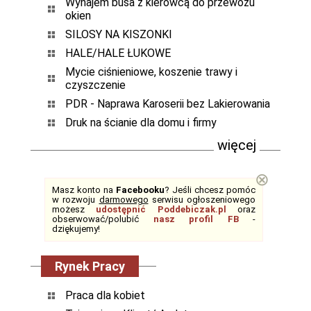
Wynajem busa z kierowcą do przewozu
okien
SILOSY NA KISZONKI
HALE/HALE ŁUKOWE
Mycie ciśnieniowe, koszenie trawy i
czyszczenie
PDR - Naprawa Karoserii bez Lakierowania
Druk na ścianie dla domu i firmy
więcej
⊗
Masz konto na
Facebooku
? Jeśli chcesz pomóc
w rozwoju
darmowego
serwisu ogłoszeniowego
możesz
udostępnić Poddebiczak.pl
oraz
obserwować/polubić
nasz profil FB
-
dziękujemy!
Rynek Pracy
Praca dla kobiet