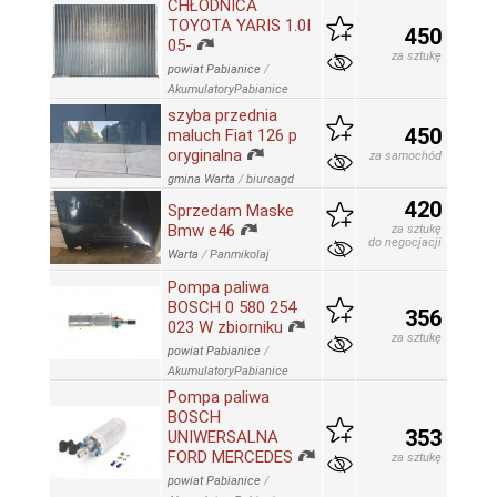
CHŁODNICA
TOYOTA YARIS 1.0I
450
05-
za sztukę
powiat Pabianice
/
AkumulatoryPabianice
szyba przednia
450
maluch Fiat 126 p
oryginalna
za samochód
gmina Warta
/
biuroagd
420
Sprzedam Maske
Bmw e46
za sztukę
do negocjacji
Warta
/
Panmikolaj
Pompa paliwa
BOSCH 0 580 254
356
023 W zbiorniku
za sztukę
powiat Pabianice
/
AkumulatoryPabianice
Pompa paliwa
BOSCH
353
UNIWERSALNA
FORD MERCEDES
za sztukę
powiat Pabianice
/