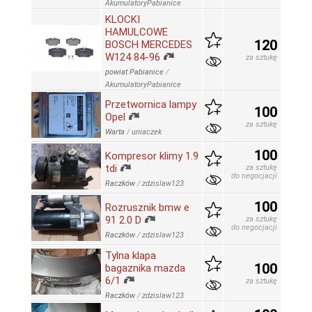
AkumulatoryPabianice
KLOCKI
HAMULCOWE
120
BOSCH MERCEDES
W124 84-96
za sztukę
powiat Pabianice
/
AkumulatoryPabianice
Przetwornica lampy
100
Opel
za sztukę
Warta
/
uniaczek
100
Kompresor klimy 1.9
tdi
za sztukę
do negocjacji
Raczków
/
zdzislaw123
100
Rozrusznik bmw e
91 2.0 D
za sztukę
do negocjacji
Raczków
/
zdzislaw123
Tylna klapa
100
bagaznika mazda
6/1
za sztukę
Raczków
/
zdzislaw123