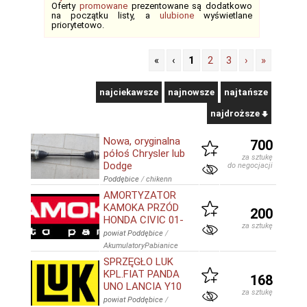
Oferty
promowane
prezentowane są dodatkowo
na początku listy, a
ulubione
wyświetlane
priorytetowo.
«
‹
1
2
3
›
»
najciekawsze
najnowsze
najtańsze
najdroższe
Nowa, oryginalna
700
półoś Chrysler lub
za sztukę
Dodge
do negocjacji
Poddębice
/
chikenn
AMORTYZATOR
KAMOKA PRZÓD
200
HONDA CIVIC 01-
za sztukę
powiat Poddębice
/
AkumulatoryPabianice
SPRZĘGŁO LUK
KPL.FIAT PANDA
168
UNO LANCIA Y10
za sztukę
powiat Poddębice
/