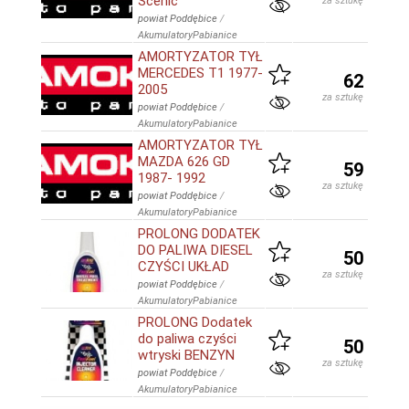
Scenic
za sztukę
powiat Poddębice
/
AkumulatoryPabianice
AMORTYZATOR TYŁ
MERCEDES T1 1977-
62
2005
za sztukę
powiat Poddębice
/
AkumulatoryPabianice
AMORTYZATOR TYŁ
MAZDA 626 GD
59
1987- 1992
za sztukę
powiat Poddębice
/
AkumulatoryPabianice
PROLONG DODATEK
DO PALIWA DIESEL
50
CZYŚCI UKŁAD
za sztukę
powiat Poddębice
/
AkumulatoryPabianice
PROLONG Dodatek
do paliwa czyści
50
wtryski BENZYN
za sztukę
powiat Poddębice
/
AkumulatoryPabianice