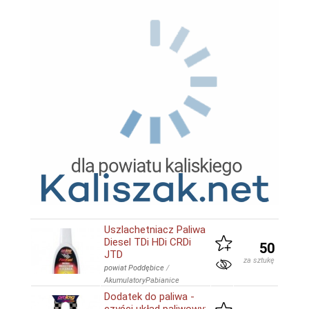
Uszlachetniacz Paliwa
Diesel TDi HDi CRDi
50
JTD
za sztukę
powiat Poddębice
/
AkumulatoryPabianice
Dodatek do paliwa -