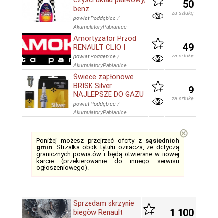
czyści układ paliwowy;
50
benz
za sztukę
powiat Poddębice
/
AkumulatoryPabianice
Amortyzator Przód
49
RENAULT CLIO I
za sztukę
powiat Poddębice
/
AkumulatoryPabianice
Świece zapłonowe
BRISK Silver
9
NAJLEPSZE DO GAZU
za sztukę
powiat Poddębice
/
AkumulatoryPabianice
⊗
Poniżej możesz przejrzeć oferty z
sąsiednich
gmin
. Strzałka obok tytułu oznacza, że dotyczą
granicznych powiatów i będą otwierane
w nowej
karcie
(przekierowanie do innego serwisu
ogłoszeniowego).
Sprzedam skrzynie
1 100
biegòw Renault