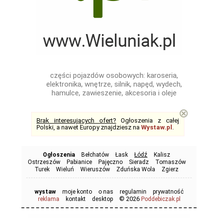
części pojazdów osobowych: karoseria,
elektronika, wnętrze, silnik, napęd, wydech,
hamulce, zawieszenie, akcesoria i oleje
⊗
Brak interesujących ofert?
Ogłoszenia z całej
Polski, a nawet Europy znajdziesz na
Wystaw.pl
.
Ogłoszenia
Bełchatów
Łask
Łódź
Kalisz
Ostrzeszów
Pabianice
Pajęczno
Sieradz
Tomaszów
Turek
Wieluń
Wieruszów
Zduńska Wola
Zgierz
wystaw
moje konto
o nas
regulamin
prywatność
© 2026
reklama
kontakt
desktop
Poddebiczak.pl