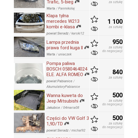
Trafic, 5-bieg
za sztukę
Warta
/
Panmikolaj
Klapa tylna
1 100
mercedes W213
kombi e-klasa
za sztukę
powiat Sieradz
/
karski12
950
Lampa przednia
prawa ford kuga ll
za sztukę
do negocjacji
Warta
/
uniaczek
Pompa paliwa
BOSCH 0580464024
840
ELE. ALFA ROMEO
za sztukę
powiat Pabianice
/
AkumulatoryPabianice
500
Wanna kuweta do
Jeep Mitsubishi
za sztukę
do negocjacji
Jakubice
/
04maria08
500
Części do VW Golf 3
1,9D/TD
za sztukę
do negocjacji
powiat Sieradz
/
michal92