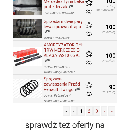
100
Mercedes tylna belka
pod zderzak
za sztukę
do negocjacji
Jakubice
/
04maria08
Sprzedam dwie pary
100
lewa i prawa atrapa
za sztukę
Warta
/
Rosiewicz
AMORTYZATOR TYŁ
TRW MERCEDES E-
100
KLASA W210 06.95
za sztukę
powiat Pabianice
/
AkumulatoryPabianice
Sprężyna
zawieszenia Przód
90
Renault Twingo
za sztukę
powiat Pabianice
/
AkumulatoryPabianice
«
‹
1
2
3
›
»