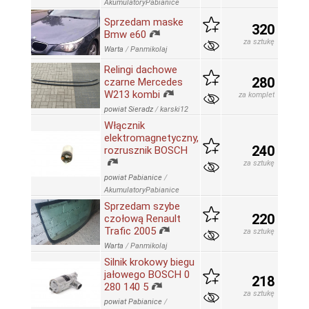
AkumulatoryPabianice
Sprzedam maske
320
Bmw e60
za sztukę
Warta
/
Panmikolaj
Relingi dachowe
280
czarne Mercedes
W213 kombi
za komplet
powiat Sieradz
/
karski12
Włącznik
elektromagnetyczny,
240
rozrusznik BOSCH
za sztukę
powiat Pabianice
/
AkumulatoryPabianice
Sprzedam szybe
220
czołową Renault
Trafic 2005
za sztukę
Warta
/
Panmikolaj
Silnik krokowy biegu
jałowego BOSCH 0
218
280 140 5
za sztukę
powiat Pabianice
/