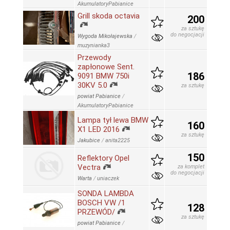
AkumulatoryPabianice
Grill skoda octavia
200
za sztukę
do negocjacji
Wygoda Mikołajewska
/
muzynianka3
Przewody
zapłonowe Sent.
186
9091 BMW 750i
30KV 5.0
za sztukę
powiat Pabianice
/
AkumulatoryPabianice
Lampa tył lewa BMW
160
X1 LED 2016
za sztukę
Jakubice
/
anita2225
150
Reflektory Opel
Vectra
za komplet
do negocjacji
Warta
/
uniaczek
SONDA LAMBDA
BOSCH VW /1
128
PRZEWÓD/
za sztukę
powiat Pabianice
/