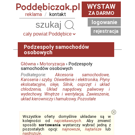
WYSTAW
ZA DARMO
reklama
/
kontakt
logowanie
Szukaj
rejestracja
Podzespoły samochodów
osobowych
Główna
›
Motoryzacja
› Podzespoły
samochodów osobowych
Podkategorie:
Akcesoria samochodowe
,
Karoseria i szyby
,
Oświetlenie i elektronika
,
Płyny
eksloatacyjne, oleje
,
Silnik, osprzęt i układ
chłodzenia
,
Układ napędowy, paliwowy i
wydechowy
,
Wnętrze i wentylacja
,
Zawieszenie,
układ kierowniczy i hamulcowy
,
Pozostałe
⊗
Wszystkie oferty domyślnie układane są w
kolejności od
najciekawszych
. Aby zmienić
sposób
sortowania
wystarczy wybrać jedną z
pozostałych opcji:
najnowsze
,
najtańsze
lub
najdroższe
.