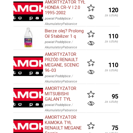
AMORTYZATOR TYŁ
HONDA CR-V I 2.0
120
1995-2002
za sztukę
powiat Poddębice
/
AkumulatoryPabianice
Bierze olej? Prolong
110
Oil Stabilizer 1 q
za sztukę
powiat Poddębice
/
AkumulatoryPabianice
AMORTYZATOR
PRZÓD RENAULT
110
MEGANE, SCENIC
96-03
za sztukę
powiat Poddębice
/
AkumulatoryPabianice
AMORTYZATOR
MITSUBISHI
95
GALANT TYŁ
za sztukę
powiat Poddębice
/
AkumulatoryPabianice
AMORTYZATOR
KAMOKA TYŁ
75
RENAULT MEGANE