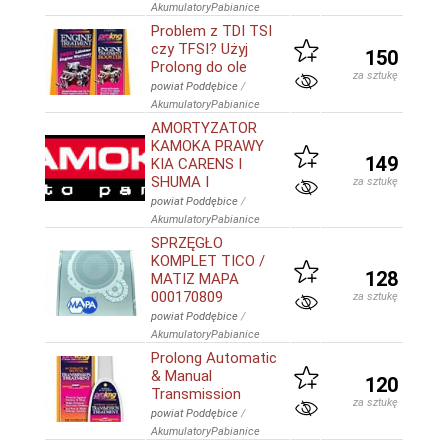
AkumulatoryPabianice
Problem z TDI TSI
czy TFSI? Użyj
150
Prolong do ole
za sztukę
powiat Poddębice
/
AkumulatoryPabianice
AMORTYZATOR
KAMOKA PRAWY
149
KIA CARENS I
SHUMA I
za sztukę
powiat Poddębice
/
AkumulatoryPabianice
SPRZĘGŁO
KOMPLET TICO /
128
MATIZ MAPA
000170809
za sztukę
powiat Poddębice
/
AkumulatoryPabianice
Prolong Automatic
& Manual
120
Transmission
za sztukę
powiat Poddębice
/
AkumulatoryPabianice