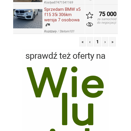
Kostya87471541169
Sprzedam BMW x5
75 000
f15 35i 306km
wersja 7 osobowa
za samochód
do negocjacji
Rożdżały
/
Stetom101
«
‹
1
›
»