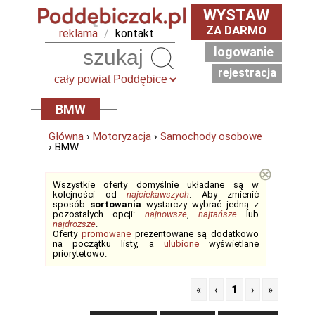
WYSTAW
ZA DARMO
reklama
/
kontakt
logowanie
Szukaj
rejestracja
BMW
Główna
›
Motoryzacja
›
Samochody osobowe
› BMW
⊗
Wszystkie oferty domyślnie układane są w
kolejności od
najciekawszych
. Aby zmienić
sposób
sortowania
wystarczy wybrać jedną z
pozostałych opcji:
najnowsze
,
najtańsze
lub
najdroższe
.
Oferty
promowane
prezentowane są dodatkowo
na początku listy, a
ulubione
wyświetlane
priorytetowo.
«
‹
1
›
»