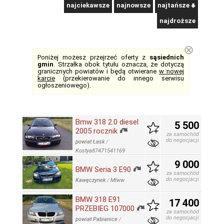
najciekawsze
najnowsze
najtańsze
najdroższe
⊗
Poniżej możesz przejrzeć oferty z
sąsiednich
gmin
. Strzałka obok tytułu oznacza, że dotyczą
granicznych powiatów i będą otwierane
w nowej
karcie
(przekierowanie do innego serwisu
ogłoszeniowego).
Bmw 318 2.0 diesel
5 500
2005 rocznik
za samochód
do negocjacji
powiat Łask
/
Kostya87471541169
9 000
BMW Seria 3 E90
za samochód
do negocjacji
Kawęczynek
/
Mtww
BMW 318 E91
17 400
PRZEBIEG 107000
za samochód
do negocjacji
powiat Pabianice
/