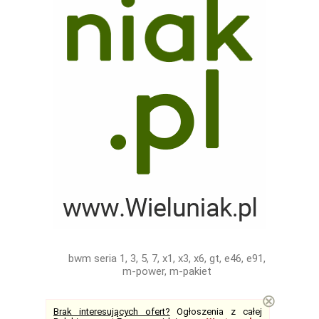
bwm seria 1, 3, 5, 7, x1, x3, x6, gt, e46, e91,
m-power, m-pakiet
⊗
Brak interesujących ofert?
Ogłoszenia z całej