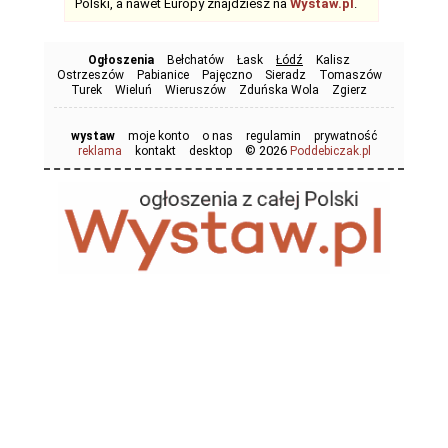
Polski, a nawet Europy znajdziesz na
Wystaw.pl
.
Ogłoszenia
Bełchatów
Łask
Łódź
Kalisz
Ostrzeszów
Pabianice
Pajęczno
Sieradz
Tomaszów
Turek
Wieluń
Wieruszów
Zduńska Wola
Zgierz
wystaw
moje konto
o nas
regulamin
prywatność
© 2026
reklama
kontakt
desktop
Poddebiczak.pl