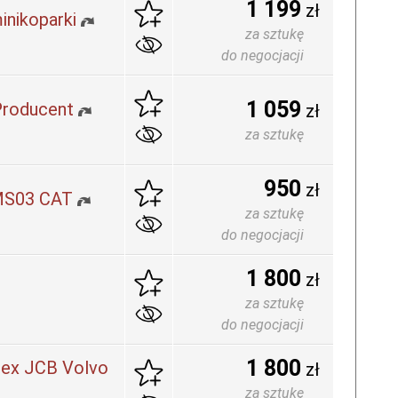
1 199
zł
nikoparki
za sztukę
do negocjacji
1 059
Producent
zł
za sztukę
950
zł
 MS03 CAT
za sztukę
do negocjacji
1 800
zł
za sztukę
do negocjacji
1 800
rex JCB Volvo
zł
za sztukę