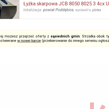
Łyżka skarpowa JCB 8050 8025 3 4cx
lokalizacja:
powiat Poddębice
,
wystawił/a:
plotex
żej możesz przejrzeć oferty z
sąsiednich gmin
. Strzałka obok 
 otwierane
w nowej karcie
(przekierowanie do innego serwisu ogłos