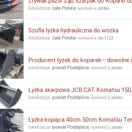
Zrywak pazur Ząb Szarpak do Koparki d
lokalizacja:
cała Polska
,
wystawił/a:
plotex
Szufla łyżka hydrauliczna do wózka
lokalizacja:
cała Polska
,
wystawił/a:
rbc1122
Producent łyżek do koparek– dowolne
lokalizacja:
powiat Poddębice
,
wystawił/a:
plotex
Łyżka skarpowa JCB CAT Komatsu 150
lokalizacja:
powiat Poddębice
,
wystawił/a:
plotex
Łyżka kopiąca 40cm 50cm Komatsu Te
lokalizacja:
powiat Poddębice
,
wystawił/a:
plotex