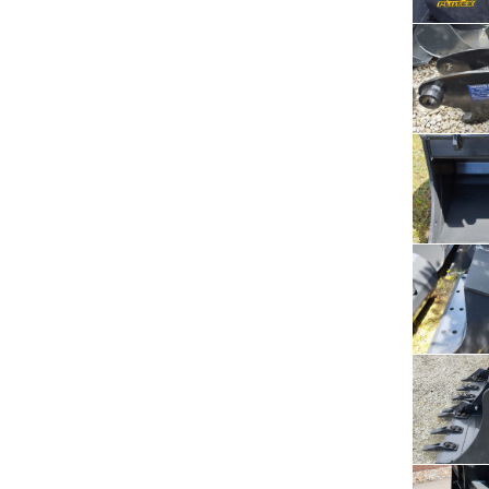
Serwis RTV, AGD, elektronika i inne
Sport, turystyka i rekreacja
Sprzątanie i oczyszczanie
Tekstylia, kosmetyka i fryzjerstwo
Ubezpieczenia
Zdrowie i medycyna
Zwierzęta, rolnictwo i środowisko
Pozostałe