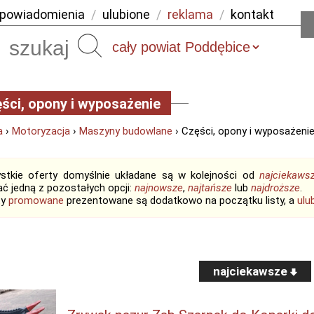
powiadomienia
/
ulubione
/
reklama
/
kontakt
Szukaj
ści, opony i wyposażenie
a
›
Motoryzacja
›
Maszyny budowlane
› Części, opony i wyposażeni
stkie oferty domyślnie układane są w kolejności od
najciekaws
ć jedną z pozostałych opcji:
najnowsze
,
najtańsze
lub
najdroższe
.
ty
promowane
prezentowane są dodatkowo na początku listy, a
ulu
najciekawsze