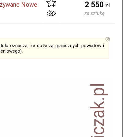
2 550
 Używane Nowe
zł
za sztukę
⊗
tytułu oznacza, że dotyczą granicznych powiatów i
zeniowego).