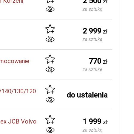
2 500
o Korzeni
zł
za sztukę
2 999
zł
za sztukę
770
 mocowanie
zł
za sztukę
/140/130/120
do ustalenia
1 999
rex JCB Volvo
zł
za sztukę