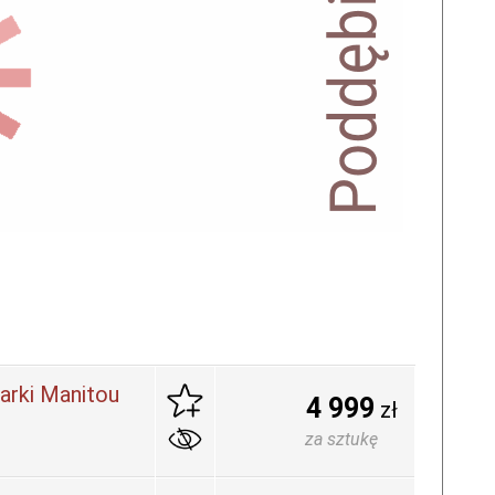
arki Manitou
4 999
zł
za sztukę