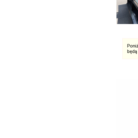
Poni
będą