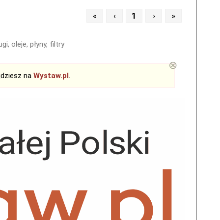
«
‹
1
›
»
i, oleje, płyny, filtry
⊗
jdziesz na
Wystaw.pl
.