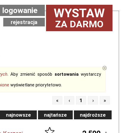
logowanie
WYSTAW
ZA DARMO
rejestracja
e
⊗
zych
. Aby zmienić sposób
sortowania
wystarczy
bione
wyświetlane priorytetowo.
«
‹
1
›
»
najnowsze
najtańsze
najdroższe