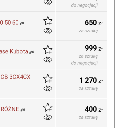
do negocjacji
650
40 50 60
zł
za sztukę
999
zł
ase Kubota
za sztukę
do negocjacji
 JCB 3CX4CX
1 270
zł
za sztukę
400
ia RÓŻNE
zł
za sztukę