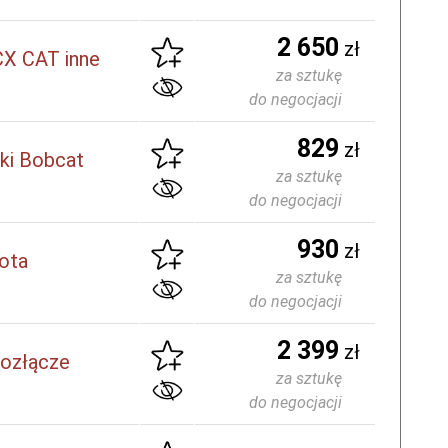
2 650
zł
X CAT inne
za sztukę
do negocjacji
829
zł
ki Bobcat
za sztukę
do negocjacji
930
zł
ota
za sztukę
do negocjacji
2 399
zł
kozłącze
za sztukę
do negocjacji