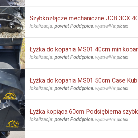
Szybkozłącze mechaniczne JCB 3CX 4C
lokalizacja:
powiat Poddębice
,
wystawił/a:
plotex
Łyżka do kopania MS01 40cm minikopar
lokalizacja:
powiat Poddębice
,
wystawił/a:
plotex
Łyżka do kopania MS01 50cm Case Kub
lokalizacja:
powiat Poddębice
,
wystawił/a:
plotex
Łyżka kopiąca 60cm Podsiębierna szyb
lokalizacja:
powiat Poddębice
,
wystawił/a:
plotex