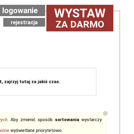
logowanie
WYSTAW
ZA DARMO
rejestracja
, zajrzyj tutaj za jakiś czas.
⊗
zych
. Aby zmienić sposób
sortowania
wystarczy
bione
wyświetlane priorytetowo.