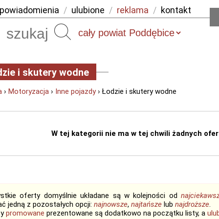
powiadomienia
/
ulubione
/
reklama
/
kontakt
Szukaj
zie i skutery wodne
a
›
Motoryzacja
›
Inne pojazdy
› Łodzie i skutery wodne
W tej kategorii nie ma w tej chwili żadnych ofert
stkie oferty domyślnie układane są w kolejności od
najciekaws
ć jedną z pozostałych opcji:
najnowsze
,
najtańsze
lub
najdroższe
.
ty
promowane
prezentowane są dodatkowo na początku listy, a
ulu