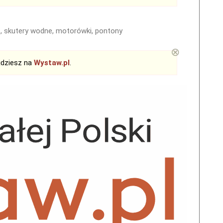
e, skutery wodne, motorówki, pontony
⊗
jdziesz na
Wystaw.pl
.