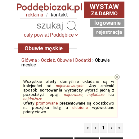
WYSTAW
ZA DARMO
reklama
/
kontakt
logowanie
Szukaj
rejestracja
Obuwie męskie
Główna
›
Odzież, Obuwie i Dodatki
› Obuwie
męskie
⊗
Wszystkie oferty domyślnie układane są w
kolejności od
najciekawszych
. Aby zmienić
sposób
sortowania
wystarczy wybrać jedną z
pozostałych opcji:
najnowsze
,
najtańsze
lub
najdroższe
.
Oferty
promowane
prezentowane są dodatkowo
na początku listy, a
ulubione
wyświetlane
priorytetowo.
«
‹
1
›
»