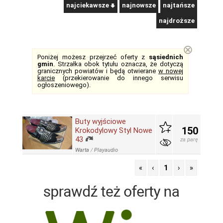
najciekawsze
najnowsze
najtańsze
najdroższe
⊗
Poniżej możesz przejrzeć oferty z
sąsiednich
gmin
. Strzałka obok tytułu oznacza, że dotyczą
granicznych powiatów i będą otwierane
w nowej
karcie
(przekierowanie do innego serwisu
ogłoszeniowego).
Buty wyjściowe
150
Krokodylowy Styl Nowe
43
za parę
Warta
/
Playaudio
«
‹
1
›
»