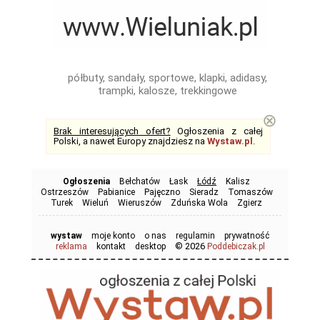
półbuty, sandały, sportowe, klapki, adidasy,
trampki, kalosze, trekkingowe
⊗
Brak interesujących ofert?
Ogłoszenia z całej
Polski, a nawet Europy znajdziesz na
Wystaw.pl
.
Ogłoszenia
Bełchatów
Łask
Łódź
Kalisz
Ostrzeszów
Pabianice
Pajęczno
Sieradz
Tomaszów
Turek
Wieluń
Wieruszów
Zduńska Wola
Zgierz
wystaw
moje konto
o nas
regulamin
prywatność
© 2026
reklama
kontakt
desktop
Poddebiczak.pl