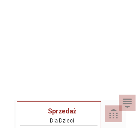
Sprzedaż
Dla Dzieci
Dom i Ogród
Akcesoria ogrodowe
Motoryzacja
Artykuły spożywcze