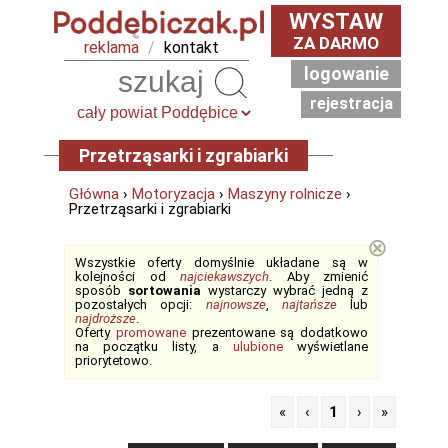
WYSTAW
ZA DARMO
reklama
/
kontakt
logowanie
Szukaj
rejestracja
Przetrząsarki i zgrabiarki
Główna
›
Motoryzacja
›
Maszyny rolnicze
›
Przetrząsarki i zgrabiarki
⊗
Wszystkie oferty domyślnie układane są w
kolejności od
najciekawszych
. Aby zmienić
sposób
sortowania
wystarczy wybrać jedną z
pozostałych opcji:
najnowsze
,
najtańsze
lub
najdroższe
.
Oferty
promowane
prezentowane są dodatkowo
na początku listy, a
ulubione
wyświetlane
priorytetowo.
«
‹
1
›
»