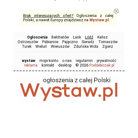
⊗
Brak interesujących ofert?
Ogłoszenia z całej
Polski, a nawet Europy znajdziesz na
Wystaw.pl
.
Ogłoszenia
Bełchatów
Łask
Łódź
Kalisz
Ostrzeszów
Pabianice
Pajęczno
Sieradz
Tomaszów
Turek
Wieluń
Wieruszów
Zduńska Wola
Zgierz
wystaw
moje konto
o nas
regulamin
prywatność
© 2026
reklama
kontakt
desktop
Poddebiczak.pl