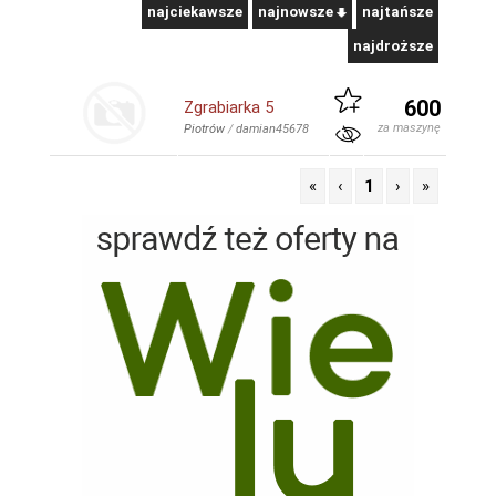
najciekawsze
najnowsze
najtańsze
najdroższe
600
Zgrabiarka 5
za maszynę
Piotrów
/
damian45678
«
‹
1
›
»