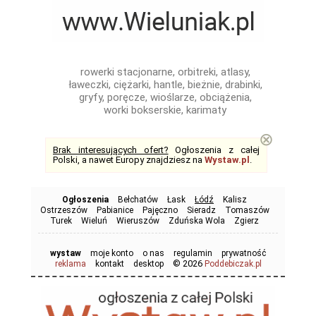
rowerki stacjonarne, orbitreki, atlasy,
ławeczki, ciężarki, hantle, bieżnie, drabinki,
gryfy, poręcze, wioślarze, obciążenia,
worki bokserskie, karimaty
⊗
Brak interesujących ofert?
Ogłoszenia z całej
Polski, a nawet Europy znajdziesz na
Wystaw.pl
.
Ogłoszenia
Bełchatów
Łask
Łódź
Kalisz
Ostrzeszów
Pabianice
Pajęczno
Sieradz
Tomaszów
Turek
Wieluń
Wieruszów
Zduńska Wola
Zgierz
wystaw
moje konto
o nas
regulamin
prywatność
© 2026
reklama
kontakt
desktop
Poddebiczak.pl