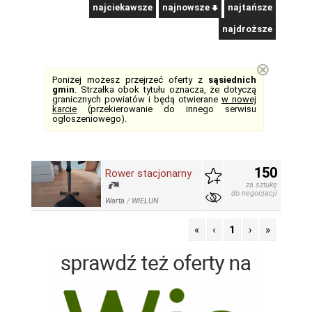
najciekawsze
najnowsze
najtańsze
najdroższe
⊗
Poniżej możesz przejrzeć oferty z
sąsiednich
gmin
. Strzałka obok tytułu oznacza, że dotyczą
granicznych powiatów i będą otwierane
w nowej
karcie
(przekierowanie do innego serwisu
ogłoszeniowego).
150
Rower stacjonarny
za sztukę
do negocjacji
Warta
/
WIELUN
«
‹
1
›
»