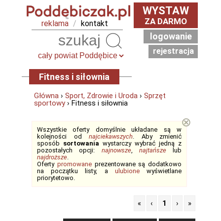
WYSTAW
ZA DARMO
reklama
/
kontakt
logowanie
Szukaj
rejestracja
Fitness i siłownia
Główna
›
Sport, Zdrowie i Uroda
›
Sprzęt
sportowy
› Fitness i siłownia
⊗
Wszystkie oferty domyślnie układane są w
kolejności od
najciekawszych
. Aby zmienić
sposób
sortowania
wystarczy wybrać jedną z
pozostałych opcji:
najnowsze
,
najtańsze
lub
najdroższe
.
Oferty
promowane
prezentowane są dodatkowo
na początku listy, a
ulubione
wyświetlane
priorytetowo.
«
‹
1
›
»