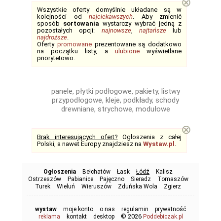
⊗
Wszystkie oferty domyślnie układane są w
kolejności od
najciekawszych
. Aby zmienić
sposób
sortowania
wystarczy wybrać jedną z
pozostałych opcji:
najnowsze
,
najtańsze
lub
najdroższe
.
Oferty
promowane
prezentowane są dodatkowo
na początku listy, a
ulubione
wyświetlane
priorytetowo.
panele, płytki podłogowe, pakiety, listwy
przypodłogowe, kleje, podkłady, schody
drewniane, strychowe, modułowe
⊗
Brak interesujących ofert?
Ogłoszenia z całej
Polski, a nawet Europy znajdziesz na
Wystaw.pl
.
Ogłoszenia
Bełchatów
Łask
Łódź
Kalisz
Ostrzeszów
Pabianice
Pajęczno
Sieradz
Tomaszów
Turek
Wieluń
Wieruszów
Zduńska Wola
Zgierz
wystaw
moje konto
o nas
regulamin
prywatność
© 2026
reklama
kontakt
desktop
Poddebiczak.pl