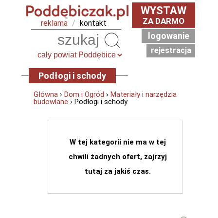
WYSTAW
ZA DARMO
reklama
/
kontakt
logowanie
Szukaj
rejestracja
Podłogi i schody
Główna
›
Dom i Ogród
›
Materiały i narzędzia
budowlane
› Podłogi i schody
W tej kategorii nie ma w tej
chwili żadnych ofert, zajrzyj
tutaj za jakiś czas.