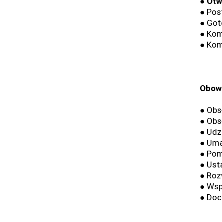
● Otw
● Pos
● Got
● Kom
● Kom
Obowi
● Obs
● Obs
● Udz
● Uma
● Pom
● Usta
● Roz
● Wsp
● Doc