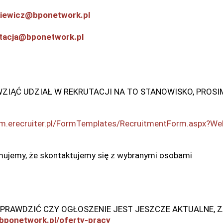
kiewicz@bponetwork.pl
tacja@bponetwork.pl
WZIĄĆ UDZIAŁ W REKRUTACJI NA TO STANOWISKO, PROS
m.erecruiter.pl/FormTemplates/RecruitmentForm.aspx
mujemy, że skontaktujemy się z wybranymi osobami
SPRAWDZIĆ CZY OGŁOSZENIE JEST JESZCZE AKTUALNE,
ponetwork.pl/oferty-pracy