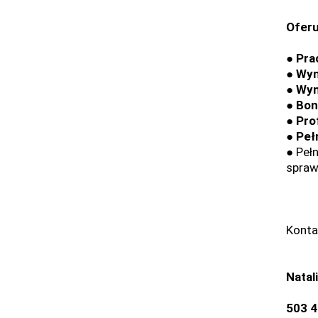
Oferu
● Pra
● Wyn
● Wyn
● Bon
● Pro
● Peł
● Peł
spraw
Konta
Natal
503 4