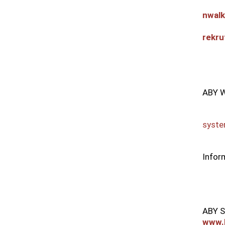
nwal
rekru
ABY 
syste
Infor
ABY 
www.b