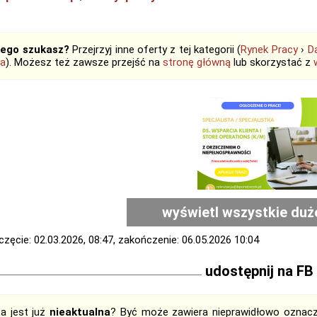
tego szukasz?
Przejrzyj inne oferty z tej kategorii (
Rynek Pracy
›
D
ta
). Możesz też zawsze przejść na
stronę główną
lub skorzystać z
wyświetl wszystkie duż
zęcie: 02.03.2026, 08:47, zakończenie: 06.05.2026 10:04
udostępnij na FB
ta jest już
nieaktualna
? Być może zawiera nieprawidłowo oznaczo