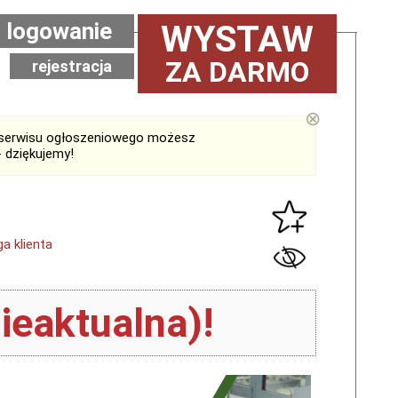
logowanie
WYSTAW
ZA DARMO
rejestracja
⊗
serwisu ogłoszeniowego możesz
 dziękujemy!
a klienta
ieaktualna)!