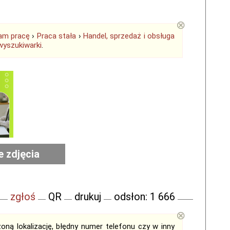
⊗
am pracę
›
Praca stała
›
Handel, sprzedaż i obsługa
wyszukiwarki
.
e zdjęcia
zgłoś
QR
drukuj
odsłon: 1 666
⊗
ną lokalizację, błędny numer telefonu czy w inny