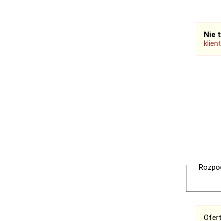
Nie 
klien
Rozpoc
Ofer