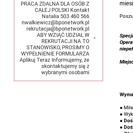
mies
PRACA ZDALNA DLA OSÓB Z
CAŁEJ POLSKI Kontakt
Natalia 503 460 566
Poszu
nwalkiewicz@bponetwork.pl
rekrutacja@bponetwork.pl
ABY WZIĄĆ UDZIAŁ W
Specja
REKRUTACJI NA TO
Opera
STANOWISKO, PROSIMY O
niepe
WYPEŁNIENIE FORMULARZA
Aplikuj Teraz Informujemy, że
Miejsc
skontaktujemy się z
wybranymi osobami
Wyma
● Mil
● Wyk
● Doś
● Doś