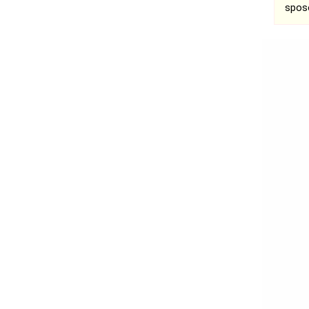
spos
Ogłoszenia
Bełchatów
Łask
Łódź
Kalisz
Ostrzeszów
Pabianice
Pajęczno
Sieradz