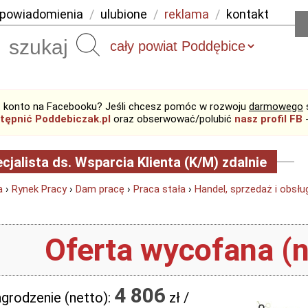
powiadomienia
/
ulubione
/
reklama
/
kontakt
Szukaj
 konto na Facebooku? Jeśli chcesz pomóc w rozwoju
darmowego
tępnić Poddebiczak.pl
oraz obserwować/polubić
nasz profil FB
-
cjalista ds. Wsparcia Klienta (K/M) zdalnie
a
›
Rynek Pracy
›
Dam pracę
›
Praca stała
›
Handel, sprzedaż i obsług
Oferta wycofana (n
4 806
grodzenie (netto):
zł /