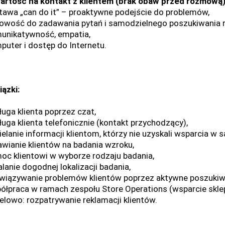
artość na kontakt z klientem (brak obaw przed rozmową)
tawa „can do it” – proaktywne podejście do problemów,
owość do zadawania pytań i samodzielnego poszukiwania 
unikatywność, empatia,
puter i dostęp do Internetu.
ązki:
ługa klienta poprzez czat,
ługa klienta telefonicznie (kontakt przychodzący),
ielanie informacji klientom, którzy nie uzyskali wsparcia w 
wianie klientów na badania wzroku,
oc klientowi w wyborze rodzaju badania,
lanie dogodnej lokalizacji badania,
wiązywanie problemów klientów poprzez aktywne poszukiwa
ółpraca w ramach zespołu Store Operations (wsparcie skle
elowo: rozpatrywanie reklamacji klientów.