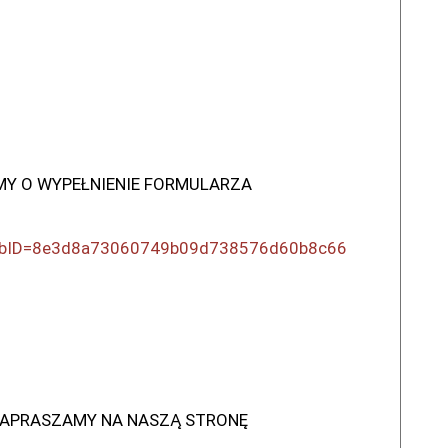
IMY O WYPEŁNIENIE FORMULARZA
?WebID=8e3d8a73060749b09d738576d60b8c66
 ZAPRASZAMY NA NASZĄ STRONĘ