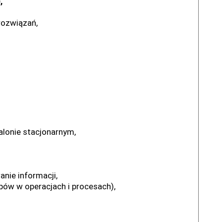
,
rozwiązań,
salonie stacjonarnym,
nie informacji,
pów w operacjach i procesach),