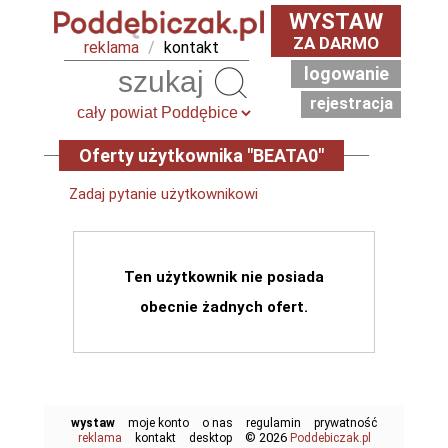
WYSTAW
ZA DARMO
reklama
/
kontakt
logowanie
Szukaj
rejestracja
Oferty użytkownika "BEATA0"
Zadaj pytanie użytkownikowi
Ten użytkownik nie posiada
obecnie żadnych ofert.
wystaw
moje konto
o nas
regulamin
prywatność
© 2026
reklama
kontakt
desktop
Poddebiczak.pl