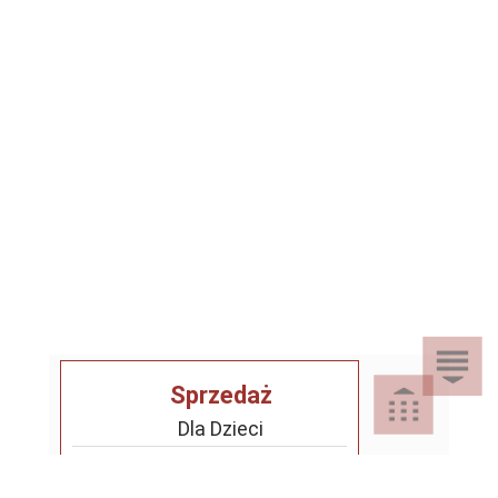
Sprzedaż
Dla Dzieci
Dom i Ogród
Akcesoria ogrodowe
Motoryzacja
Artykuły spożywcze