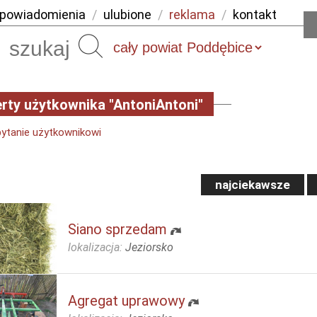
powiadomienia
/
ulubione
/
reklama
/
kontakt
Szukaj
rty użytkownika "AntoniAntoni"
pytanie użytkownikowi
najciekawsze
Siano sprzedam
lokalizacja:
Jeziorsko
Agregat uprawowy