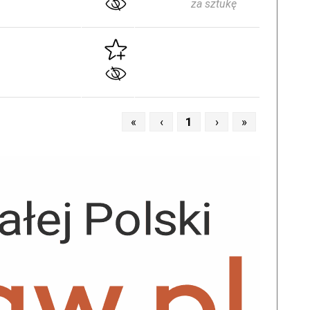
za sztukę
«
‹
1
›
»