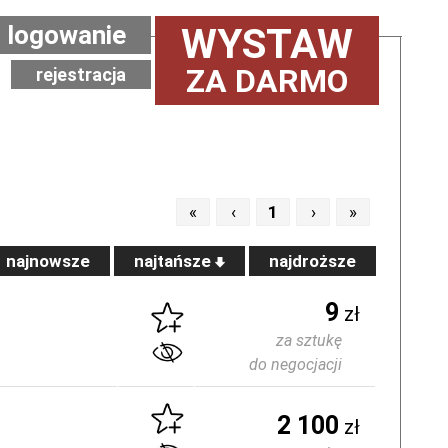
logowanie
WYSTAW
ZA DARMO
rejestracja
«
‹
1
›
»
najnowsze
najtańsze
najdroższe
9
zł
za sztukę
do negocjacji
2 100
zł