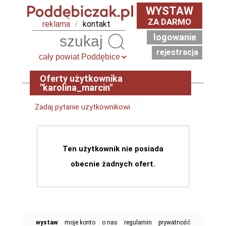
WYSTAW
ZA DARMO
reklama
/
kontakt
logowanie
Szukaj
rejestracja
Oferty użytkownika
"karolina_marcin"
Zadaj pytanie użytkownikowi
Ten użytkownik nie posiada
obecnie żadnych ofert.
wystaw
moje konto
o nas
regulamin
prywatność