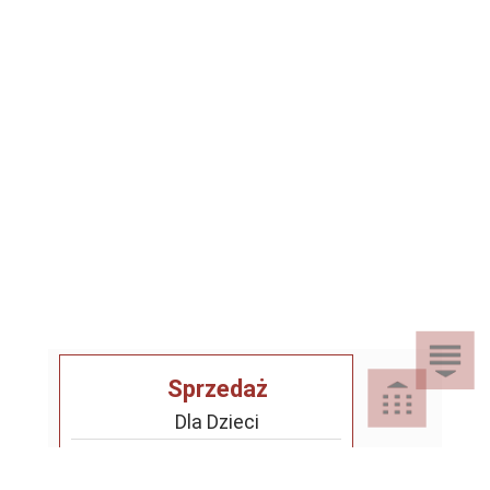
Sprzedaż
Dla Dzieci
Dom i Ogród
Akcesoria ogrodowe
Motoryzacja
Artykuły spożywcze