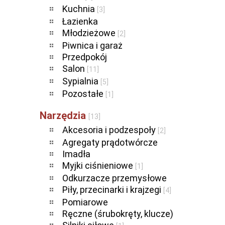
Kuchnia
[3]
Łazienka
Młodzieżowe
[2]
Piwnica i garaż
Przedpokój
Salon
[11]
Sypialnia
[5]
Pozostałe
[1]
Narzędzia
[13]
Akcesoria i podzespoły
[2]
Agregaty prądotwórcze
Imadła
Myjki ciśnieniowe
[1]
Odkurzacze przemysłowe
Piły, przecinarki i krajzegi
[4]
Pomiarowe
Ręczne (śrubokręty, klucze)