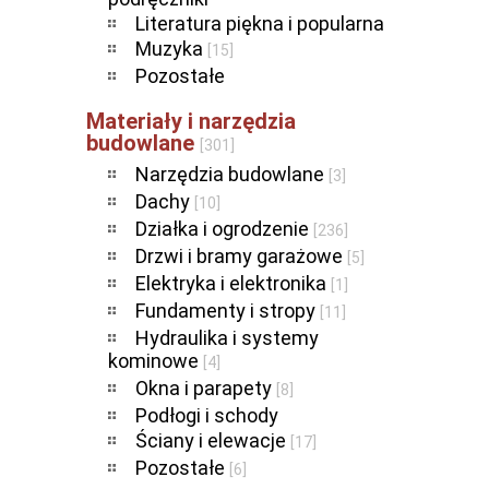
Literatura piękna i popularna
Muzyka
[15]
Pozostałe
Materiały i narzędzia
budowlane
[301]
Narzędzia budowlane
[3]
Dachy
[10]
Działka i ogrodzenie
[236]
Drzwi i bramy garażowe
[5]
Elektryka i elektronika
[1]
Fundamenty i stropy
[11]
Hydraulika i systemy
kominowe
[4]
Okna i parapety
[8]
Podłogi i schody
Ściany i elewacje
[17]
Pozostałe
[6]