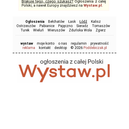
Brakuje tego, czego szukasz?
Ogłoszenia z całej
Polski, a nawet Europy znajdziesz na
Wystaw.pl
.
Ogłoszenia
Bełchatów
Łask
Łódź
Kalisz
Ostrzeszów
Pabianice
Pajęczno
Sieradz
Tomaszów
Turek
Wieluń
Wieruszów
Zduńska Wola
Zgierz
wystaw
moje konto
o nas
regulamin
prywatność
© 2026
reklama
kontakt
desktop
Poddebiczak.pl