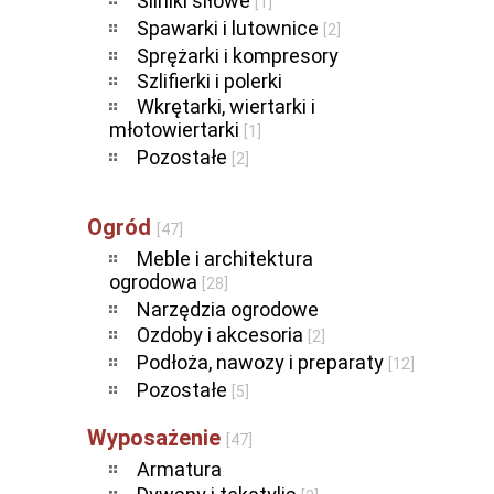
Silniki siłowe
[1]
Spawarki i lutownice
[2]
Sprężarki i kompresory
Szlifierki i polerki
Wkrętarki, wiertarki i
młotowiertarki
[1]
Pozostałe
[2]
Ogród
[47]
Meble i architektura
ogrodowa
[28]
Narzędzia ogrodowe
Ozdoby i akcesoria
[2]
Podłoża, nawozy i preparaty
[12]
Pozostałe
[5]
Wyposażenie
[47]
Armatura