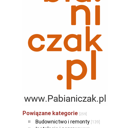
Powiązane kategorie
[259]
Budownictwo i remonty
[139]