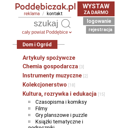
WYSTAW
ZA DARMO
reklama
/
kontakt
logowanie
Szukaj
rejestracja
Dom i Ogród
Artykuły spożywcze
Chemia gospodarcza
[3]
Instrumenty muzyczne
[2]
Kolekcjonerstwo
[18]
Kultura, rozrywka i edukacja
[15]
Czasopisma i komiksy
Filmy
Gry planszowe i puzzle
Książki tematyczne i
podręczniki