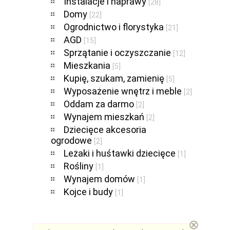
Instalacje i naprawy
[28]
Domy
[22]
Ogrodnictwo i florystyka
[21]
AGD
[15]
Sprzątanie i oczyszczanie
[12]
Mieszkania
[5]
Kupię, szukam, zamienię
[5]
Wyposażenie wnętrz i meble
[2]
Oddam za darmo
[2]
Wynajem mieszkań
[2]
Dziecięce akcesoria
ogrodowe
[2]
Leżaki i huśtawki dziecięce
[1]
Rośliny
[1]
Wynajem domów
[1]
Kojce i budy
[1]
⊗