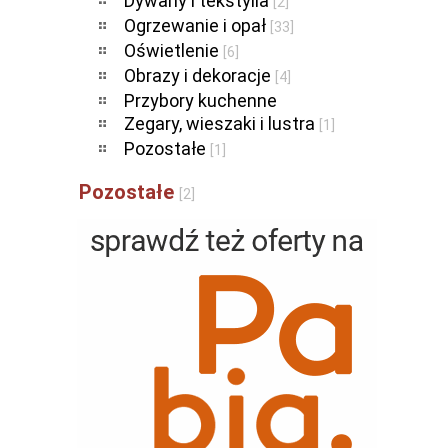
Dywany i tekstylia
[2]
Ogrzewanie i opał
[33]
Oświetlenie
[6]
Obrazy i dekoracje
[4]
Przybory kuchenne
Zegary, wieszaki i lustra
[1]
Pozostałe
[1]
Pozostałe
[2]