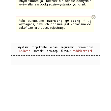
innym firmom jak również nie będzie domyślnie
wyświetlany w podglądzie wystawionych ofert.
⊗
Pola oznaczone
czerwoną gwiązdką
*
są
wymagane, czyli ich podanie jest konieczne do
zakończenia procesu rejestracji.
wystaw
moje konto
o nas
regulamin
prywatność
© 2026
reklama
kontakt
desktop
Poddebiczak.pl