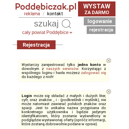
WYSTAW
ZA DARMO
reklama
/
kontakt
logowanie
Szukaj
rejestracja
Rejestracja
⊗
Wystarczy zarejestrować tylko
jedno konto
w
dowolnym z
naszych serwisów
. Korzystając z
wspólnego loginu i hasła możesz
zalogować się
do każdego z nich!
⊗
Login
może się składać z małych i dużych liter,
cyfr, oraz znaków _ i - (podkreślnik i myślnik), nie
może natomiast zawierać polskich znaków oraz
spacji. Jest to unikalna nazwa przypisana do
konkretnego użytkownika i będzie jedynym
identyfikatorem, który zostanie wyświetlony w
podglądzie wystawionej oferty (opróćz informacji,
które zostaną dobrowolnie podane w opisie).