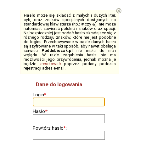
⊗
Hasło
może się składać z małych i dużych liter,
cyfr, oraz znaków specjalnych dostępnych na
standardowej klawiaturze (np.: # czy &), nie może
natomiast zawierać polskich znaków oraz spacji.
Najbezpieczniej jest podać hasło składające się z
różnego rodzaju znaków, które nie jest podobne
do loginu. Przechowywane w bazie danych hasła
są szyfrowane w taki sposób, aby nawet obsługa
serwisu
Poddebiczak.pl
nie miała do nich
wglądu. W razie zagubienia hasła nie ma
możliwości jego przywrócenia, jednak można je
będzie
zresetować
poprzez podany podczas
rejestracji adres e-mail.
Dane do logowania
Login
*
:
Hasło
*
:
Powtórz hasło
*
: