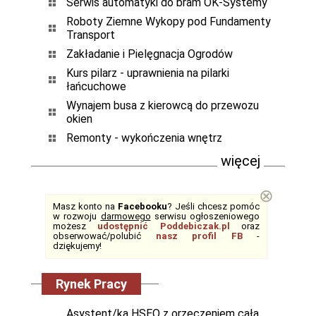
Serwis automatyki do bram OK-Systemy
Roboty Ziemne Wykopy pod Fundamenty
Transport
Zakładanie i Pielęgnacja Ogrodów
Kurs pilarz - uprawnienia na pilarki
łańcuchowe
Wynajem busa z kierowcą do przewozu
okien
Remonty - wykończenia wnętrz
więcej
⊗
Masz konto na
Facebooku
? Jeśli chcesz pomóc
w rozwoju
darmowego
serwisu ogłoszeniowego
możesz
udostępnić Poddebiczak.pl
oraz
obserwować/polubić
nasz profil FB
-
dziękujemy!
Rynek Pracy
Asystent/ka HSEQ z orzeczeniem cała