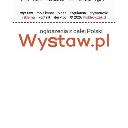
Turek
Wieluń
Wieruszów
Zduńska Wola
Zgierz
wystaw
moje konto
o nas
regulamin
prywatność
© 2026
reklama
kontakt
desktop
Poddebiczak.pl