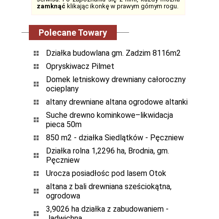
zamknąć
klikając ikonkę w prawym górnym rogu.
Polecane Towary
Działka budowlana gm. Zadzim 8116m2
Opryskiwacz Pilmet
Domek letniskowy drewniany całoroczny
ocieplany
altany drewniane altana ogrodowe altanki
Suche drewno kominkowe–likwidacja
pieca 50m
850 m2 - działka Siedlątków - Pęczniew
Działka rolna 1,2296 ha, Brodnia, gm.
Pęczniew
Urocza posiadłośc pod lasem Otok
altana z bali drewniana sześciokątna,
ogrodowa
3,9026 ha działka z zabudowaniem -
Jadwichna