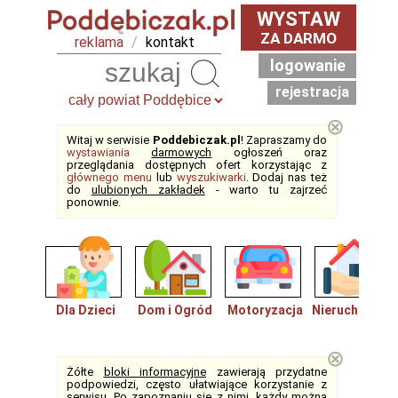
WYSTAW
ZA DARMO
reklama
/
kontakt
logowanie
Szukaj
rejestracja
⊗
Witaj w serwisie
Poddebiczak.pl
! Zapraszamy do
wystawiania
darmowych
ogłoszeń oraz
przeglądania dostępnych ofert korzystając z
głównego menu
lub
wyszukiwarki
. Dodaj nas też
do
ulubionych zakładek
- warto tu zajrzeć
ponownie.
Dla Dzieci
Dom i Ogród
Motoryzacja
Nieruchomośc
⊗
Żółte
bloki informacyjne
zawierają przydatne
podpowiedzi, często ułatwiające korzystanie z
serwisu. Po zapoznaniu się z nimi, każdy można