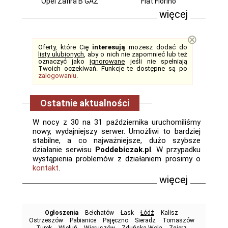
Opel Zafira B GAZ
Fiat Fiorino
więcej
⊗
Oferty, które Cię
interesują
możesz dodać do
listy ulubionych
, aby o nich nie zapomnieć lub też
oznaczyć jako
ignorowane
jeśli nie spełniają
Twoich oczekiwań. Funkcje te dostępne są po
zalogowaniu
.
Ostatnie aktualności
W nocy z 30 na 31 października uruchomiliśmy
nowy, wydajniejszy serwer. Umożliwi to bardziej
stabilne, a co najważniejsze, dużo szybsze
działanie serwisu
Poddebiczak.pl
. W przypadku
wystąpienia problemów z działaniem prosimy o
kontakt
.
więcej
Ogłoszenia
Bełchatów
Łask
Łódź
Kalisz
Ostrzeszów
Pabianice
Pajęczno
Sieradz
Tomaszów