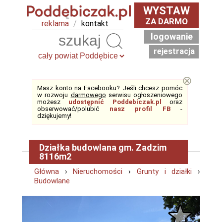
WYSTAW
ZA DARMO
reklama
/
kontakt
logowanie
Szukaj
rejestracja
⊗
Masz konto na Facebooku? Jeśli chcesz pomóc
w rozwoju
darmowego
serwisu ogłoszeniowego
możesz
udostępnić Poddebiczak.pl
oraz
obserwować/polubić
nasz profil FB
-
dziękujemy!
Działka budowlana gm. Zadzim
8116m2
Główna
›
Nieruchomości
›
Grunty i działki
›
Budowlane