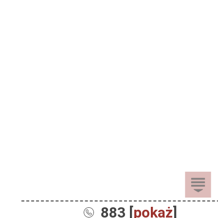
883 [
pokaż
]