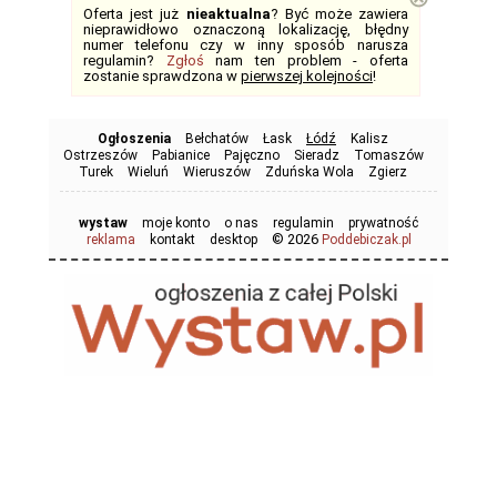
Oferta jest już
nieaktualna
? Być może zawiera
nieprawidłowo oznaczoną lokalizację, błędny
numer telefonu czy w inny sposób narusza
regulamin?
Zgłoś
nam ten problem - oferta
zostanie sprawdzona w
pierwszej kolejności
!
Ogłoszenia
Bełchatów
Łask
Łódź
Kalisz
Ostrzeszów
Pabianice
Pajęczno
Sieradz
Tomaszów
Turek
Wieluń
Wieruszów
Zduńska Wola
Zgierz
wystaw
moje konto
o nas
regulamin
prywatność
© 2026
reklama
kontakt
desktop
Poddebiczak.pl