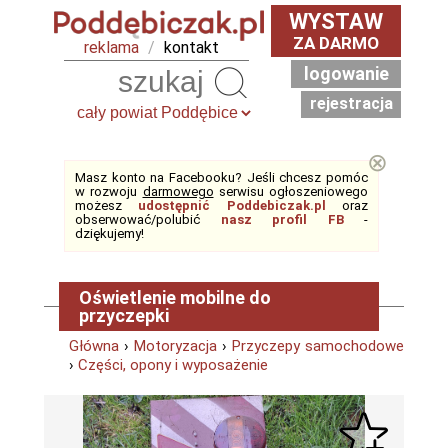
WYSTAW
ZA DARMO
reklama
/
kontakt
logowanie
Szukaj
rejestracja
⊗
Masz konto na Facebooku? Jeśli chcesz pomóc
w rozwoju
darmowego
serwisu ogłoszeniowego
możesz
udostępnić Poddebiczak.pl
oraz
obserwować/polubić
nasz profil FB
-
dziękujemy!
Oświetlenie mobilne do
przyczepki
Główna
›
Motoryzacja
›
Przyczepy samochodowe
›
Części, opony i wyposażenie