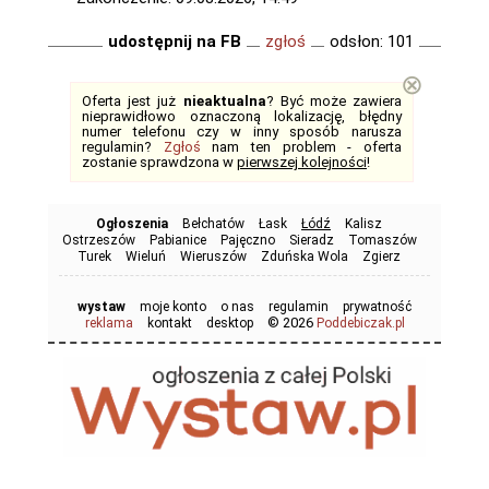
udostępnij na FB
zgłoś
odsłon: 101
⊗
Oferta jest już
nieaktualna
? Być może zawiera
nieprawidłowo oznaczoną lokalizację, błędny
numer telefonu czy w inny sposób narusza
regulamin?
Zgłoś
nam ten problem - oferta
zostanie sprawdzona w
pierwszej kolejności
!
Ogłoszenia
Bełchatów
Łask
Łódź
Kalisz
Ostrzeszów
Pabianice
Pajęczno
Sieradz
Tomaszów
Turek
Wieluń
Wieruszów
Zduńska Wola
Zgierz
wystaw
moje konto
o nas
regulamin
prywatność
© 2026
reklama
kontakt
desktop
Poddebiczak.pl