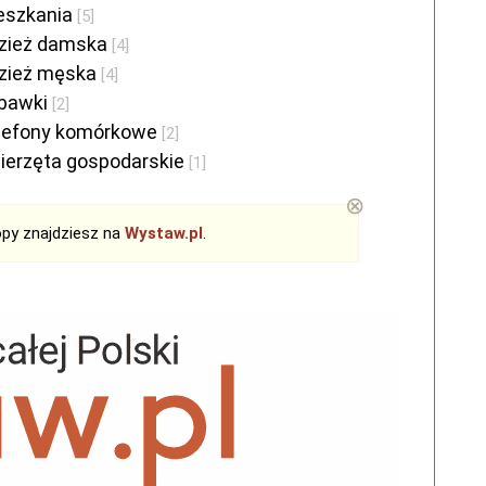
eszkania
[5]
zież damska
[4]
zież męska
[4]
bawki
[2]
lefony komórkowe
[2]
ierzęta gospodarskie
[1]
⊗
opy znajdziesz na
Wystaw.pl
.