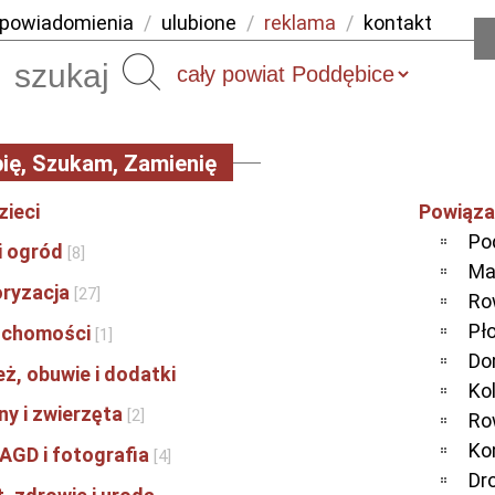
powiadomienia
/
ulubione
/
reklama
/
kontakt
Szukaj
ię, Szukam, Zamienię
zieci
Powiąza
Po
i ogród
[8]
Ma
ryzacja
[27]
Ro
Pł
uchomości
[1]
D
ż, obuwie i dodatki
Ko
ny i zwierzęta
[2]
Ro
Ko
 AGD i fotografia
[4]
Dr