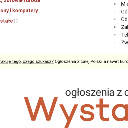
, zdrowie i uroda
Mi
fony i komputery
Od
Od
stałe
[5]
Za
Te
Zw
rakuje tego, czego szukasz?
Ogłoszenia z całej Polski, a nawet Eur