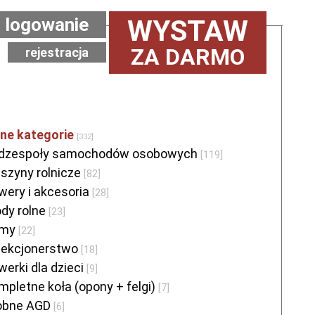
logowanie
WYSTAW
ZA DARMO
rejestracja
ne kategorie
[332]
dzespoły samochodów osobowych
[119]
szyny rolnicze
[82]
wery i akcesoria
[28]
ody rolne
[23]
omy
[22]
lekcjonerstwo
[18]
werki dla dzieci
[9]
mpletne koła (opony + felgi)
[7]
obne AGD
[6]