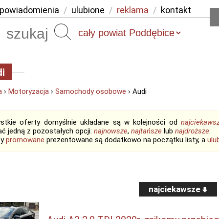
powiadomienia
/
ulubione
/
reklama
/
kontakt
Szukaj
i
a
›
Motoryzacja
›
Samochody osobowe
› Audi
stkie oferty domyślnie układane są w kolejności od
najciekaws
ć jedną z pozostałych opcji:
najnowsze
,
najtańsze
lub
najdroższe
.
ty
promowane
prezentowane są dodatkowo na początku listy, a
ulu
najciekawsze