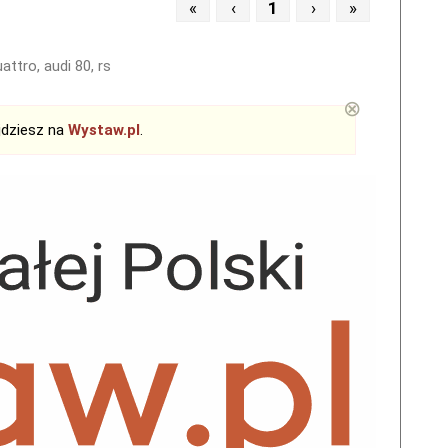
«
‹
1
›
»
uattro, audi 80, rs
⊗
jdziesz na
Wystaw.pl
.