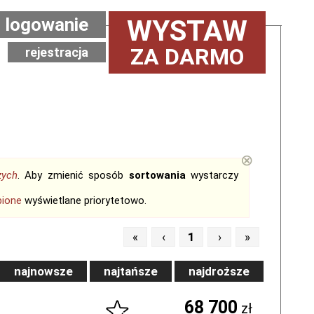
logowanie
WYSTAW
ZA DARMO
rejestracja
⊗
zych
. Aby zmienić sposób
sortowania
wystarczy
bione
wyświetlane priorytetowo.
«
‹
1
›
»
najnowsze
najtańsze
najdroższe
68 700
zł