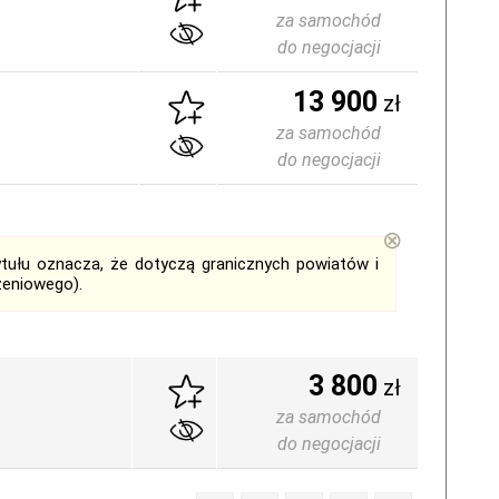
za samochód
do negocjacji
13 900
zł
za samochód
do negocjacji
⊗
tytułu oznacza, że dotyczą granicznych powiatów i
zeniowego).
3 800
zł
za samochód
do negocjacji