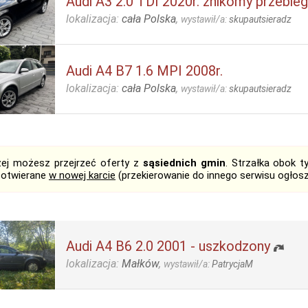
Audi A3 2.0 TDI 2020r. znikomy przebieg
lokalizacja:
cała Polska
,
wystawił/a:
skupautsieradz
Audi A4 B7 1.6 MPI 2008r.
lokalizacja:
cała Polska
,
wystawił/a:
skupautsieradz
żej możesz przejrzeć oferty z
sąsiednich gmin
. Strzałka obok 
 otwierane
w nowej karcie
(przekierowanie do innego serwisu ogłos
Audi A4 B6 2.0 2001 - uszkodzony
lokalizacja:
Małków
,
wystawił/a:
PatrycjaM