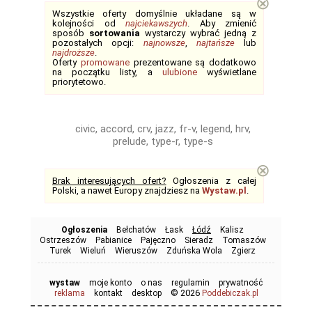
⊗
Wszystkie oferty domyślnie układane są w
kolejności od
najciekawszych
. Aby zmienić
sposób
sortowania
wystarczy wybrać jedną z
pozostałych opcji:
najnowsze
,
najtańsze
lub
najdroższe
.
Oferty
promowane
prezentowane są dodatkowo
na początku listy, a
ulubione
wyświetlane
priorytetowo.
civic, accord, crv, jazz, fr-v, legend, hrv,
prelude, type-r, type-s
⊗
Brak interesujących ofert?
Ogłoszenia z całej
Polski, a nawet Europy znajdziesz na
Wystaw.pl
.
Ogłoszenia
Bełchatów
Łask
Łódź
Kalisz
Ostrzeszów
Pabianice
Pajęczno
Sieradz
Tomaszów
Turek
Wieluń
Wieruszów
Zduńska Wola
Zgierz
wystaw
moje konto
o nas
regulamin
prywatność
© 2026
reklama
kontakt
desktop
Poddebiczak.pl