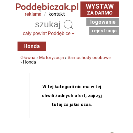
WYSTAW
ZA DARMO
reklama
/
kontakt
logowanie
Szukaj
rejestracja
Honda
Główna
›
Motoryzacja
›
Samochody osobowe
› Honda
W tej kategorii nie ma w tej
chwili żadnych ofert, zajrzyj
tutaj za jakiś czas.