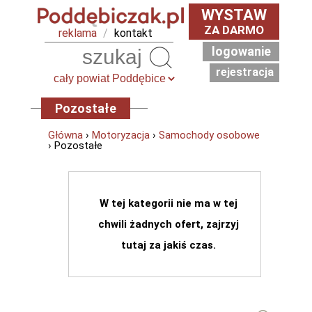
WYSTAW
ZA DARMO
reklama
/
kontakt
logowanie
Szukaj
rejestracja
Pozostałe
Główna
›
Motoryzacja
›
Samochody osobowe
› Pozostałe
W tej kategorii nie ma w tej
chwili żadnych ofert, zajrzyj
tutaj za jakiś czas.