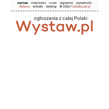
wystaw
moje konto
o nas
regulamin
prywatność
© 2026
reklama
kontakt
desktop
Poddebiczak.pl