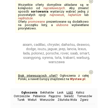
⊗
Wszystkie oferty domyślnie układane są w
kolejności od
najciekawszych
. Aby zmienić
sposób
sortowania
wystarczy wybrać jedną z
pozostałych opcji:
najnowsze
,
najtańsze
lub
najdroższe
.
Oferty
promowane
prezentowane są dodatkowo
na początku listy, a
ulubione
wyświetlane
priorytetowo.
aixam, cadillac, chrysler, daihatsu, deawoo,
dodge, isuzu, jaguar, jeep, lancia, lexus,
łada, polonez, porsche, rover, saab, smart,
ssangyong, syrena, tata, trabant, warburg,
warszawa
⊗
Brak interesujących ofert?
Ogłoszenia z całej
Polski, a nawet Europy znajdziesz na
Wystaw.pl
.
Ogłoszenia
Bełchatów
Łask
Łódź
Kalisz
Ostrzeszów
Pabianice
Pajęczno
Sieradz
Tomaszów
Turek
Wieluń
Wieruszów
Zduńska Wola
Zgierz