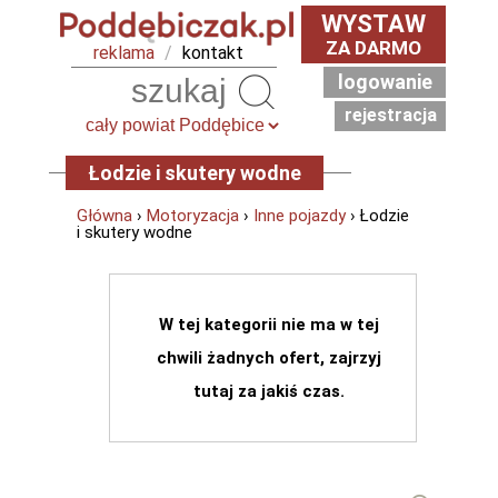
WYSTAW
ZA DARMO
reklama
/
kontakt
logowanie
Szukaj
rejestracja
Łodzie i skutery wodne
Główna
›
Motoryzacja
›
Inne pojazdy
› Łodzie
i skutery wodne
W tej kategorii nie ma w tej
chwili żadnych ofert, zajrzyj
tutaj za jakiś czas.