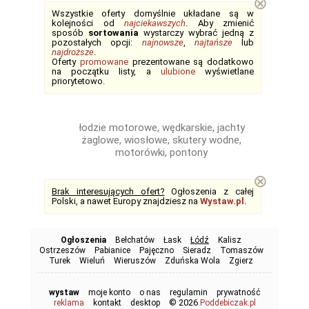
⊗
Wszystkie oferty domyślnie układane są w
kolejności od
najciekawszych
. Aby zmienić
sposób
sortowania
wystarczy wybrać jedną z
pozostałych opcji:
najnowsze
,
najtańsze
lub
najdroższe
.
Oferty
promowane
prezentowane są dodatkowo
na początku listy, a
ulubione
wyświetlane
priorytetowo.
łodzie motorowe, wędkarskie, jachty
żaglowe, wiosłowe, skutery wodne,
motorówki, pontony
⊗
Brak interesujących ofert?
Ogłoszenia z całej
Polski, a nawet Europy znajdziesz na
Wystaw.pl
.
Ogłoszenia
Bełchatów
Łask
Łódź
Kalisz
Ostrzeszów
Pabianice
Pajęczno
Sieradz
Tomaszów
Turek
Wieluń
Wieruszów
Zduńska Wola
Zgierz
wystaw
moje konto
o nas
regulamin
prywatność
© 2026
reklama
kontakt
desktop
Poddebiczak.pl