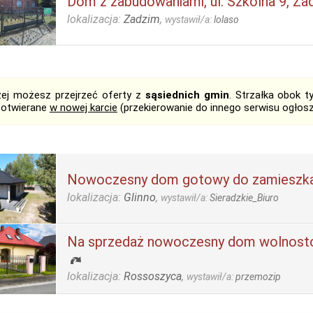
Dom z zabudowaniami, ul. Szkolna 9, Za
lokalizacja:
Zadzim
,
wystawił/a:
lolaso
żej możesz przejrzeć oferty z
sąsiednich gmin
. Strzałka obok 
 otwierane
w nowej karcie
(przekierowanie do innego serwisu ogłos
Nowoczesny dom gotowy do zamieszka
lokalizacja:
Glinno
,
wystawił/a:
Sieradzkie_Biuro
Na sprzedaż nowoczesny dom wolnosto
lokalizacja:
Rossoszyca
,
wystawił/a:
przemozip