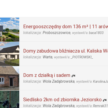
Energooszczędny dom 136 m² | 11 aró
lokalizacja:
Proboszczowice
,
wystawił/a:
baca1803
Domy zabudowa bliźniacza ul. Kaliska W
lokalizacja:
Warta
,
wystawił/a:
_PIOTROWSKI_
Dom z działką i sadem
lokalizacja:
Wola Zadąbrowska
,
wystawił/a:
KarolinaJ
Siedlisko 2km od zbiornika Jeziorsko
lokalizacja:
Wola Zadąbrowska
,
wystawił/a:
Remrak3