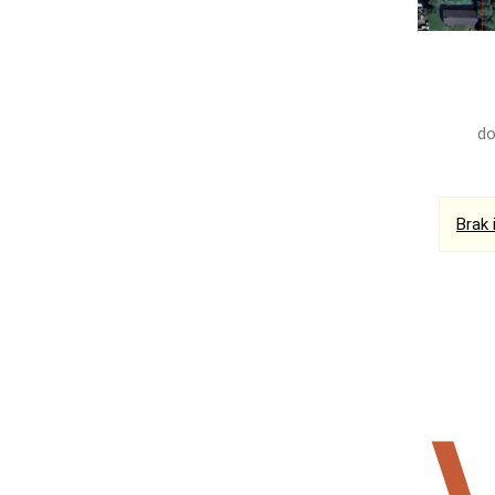
do
Brak 
Ogłoszenia
Bełchatów