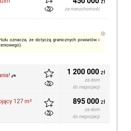
450 000
dzim
zł
za nieruchomość
⊗
tytułu oznacza, że dotyczą granicznych powiatów i
zeniowego).
1 200 000
zł
nia!
za dom
do negocjacji
895 000
jący 127 m²
zł
za dom
do negocjacji