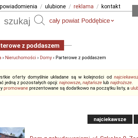
powiadomienia
/
ulubione
/
reklama
/
kontakt
Szukaj
rterowe z poddaszem
a
›
Nieruchomości
›
Domy
› Parterowe z poddaszem
stkie oferty domyślnie układane są w kolejności od
najciekaws
ć jedną z pozostałych opcji:
najnowsze
,
najtańsze
lub
najdroższe
.
ty
promowane
prezentowane są dodatkowo na początku listy, a
ulu
najciekawsze