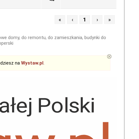
«
‹
1
›
»
owe domy, do remontu, do zamieszkania, budynki do
operski
⊗
jdziesz na
Wystaw.pl
.