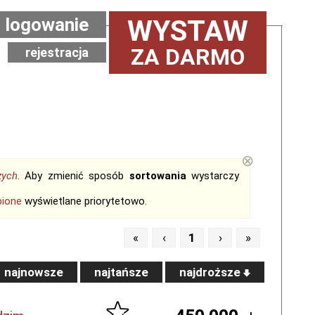
logowanie
WYSTAW
ZA DARMO
rejestracja
⊗
zych
. Aby zmienić sposób
sortowania
wystarczy
bione
wyświetlane priorytetowo.
«
‹
1
›
»
najnowsze
najtańsze
najdroższe