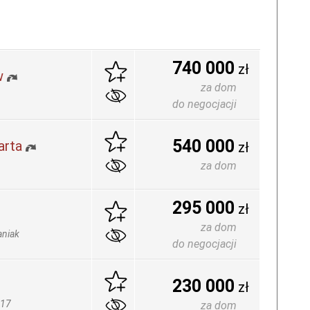
740 000
zł
w
za dom
do negocjacji
540 000
arta
zł
za dom
295 000
zł
za dom
aniak
do negocjacji
230 000
zł
117
za dom