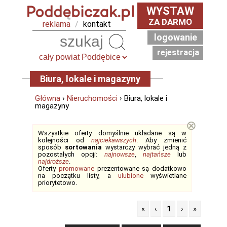
WYSTAW
ZA DARMO
reklama
/
kontakt
logowanie
Szukaj
rejestracja
Biura, lokale i magazyny
Główna
›
Nieruchomości
› Biura, lokale i
magazyny
⊗
Wszystkie oferty domyślnie układane są w
kolejności od
najciekawszych
. Aby zmienić
sposób
sortowania
wystarczy wybrać jedną z
pozostałych opcji:
najnowsze
,
najtańsze
lub
najdroższe
.
Oferty
promowane
prezentowane są dodatkowo
na początku listy, a
ulubione
wyświetlane
priorytetowo.
«
‹
1
›
»