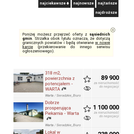
najciekawsze
najnowsze
najtańsze
najdroższe
⊗
Poniżej możesz przejrzeć oferty z
sąsiednich
gmin
. Strzałka obok tytułu oznacza, że dotyczą
granicznych powiatów i będą otwierane
w nowej
karcie
(przekierowanie do innego serwisu
ogłoszeniowego).
318 m2,
89 900
powierzchnia z
potencjałem -
za nieruchomość
do negocjacji
WARTA
Warta
/
Sieradzkie_Biuro
Dobrze
1 100 000
prosperująca
Piekarnia - Warta
za nieruchomość
do negocjacji
Warta
/
Sieradzkie_Biuro
Lokal w