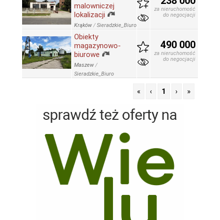
238 000
malowniczej
za nieruchomość
lokalizacji
do negocjacji
Krąków
/
Sieradzkie_Biuro
Obiekty
490 000
magazynowo-
biurowe
za nieruchomość
do negocjacji
Maszew
/
Sieradzkie_Biuro
«
‹
1
›
»