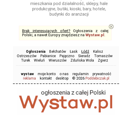
mieszkania pod działalność, sklepy, hale
produkcyjne, butiki, kioski, bary, hotele,
budynki do aranżacji
⊗
Brak interesujących ofert?
Ogłoszenia z całej
Polski, a nawet Europy znajdziesz na
Wystaw.pl
.
Ogłoszenia
Bełchatów
Łask
Łódź
Kalisz
Ostrzeszów
Pabianice
Pajęczno
Sieradz
Tomaszów
Turek
Wieluń
Wieruszów
Zduńska Wola
Zgierz
wystaw
moje konto
o nas
regulamin
prywatność
© 2026
reklama
kontakt
desktop
Poddebiczak.pl