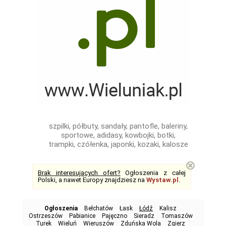
szpilki, półbuty, sandały, pantofle, baleriny,
sportowe, adidasy, kowbojki, botki,
trampki, czółenka, japonki, kozaki, kalosze
⊗
Brak interesujących ofert?
Ogłoszenia z całej
Polski, a nawet Europy znajdziesz na
Wystaw.pl
.
Ogłoszenia
Bełchatów
Łask
Łódź
Kalisz
Ostrzeszów
Pabianice
Pajęczno
Sieradz
Tomaszów
Turek
Wieluń
Wieruszów
Zduńska Wola
Zgierz