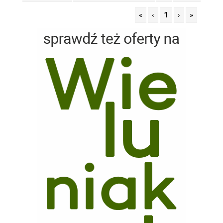
«
‹
1
›
»