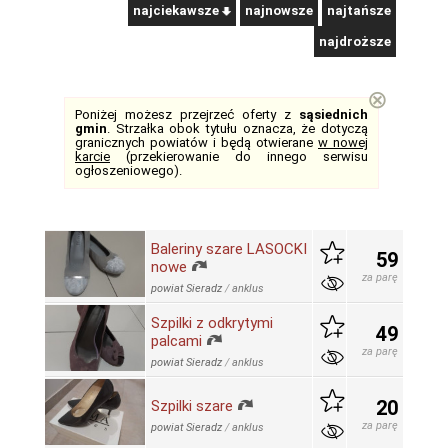
najciekawsze
najnowsze
najtańsze
najdroższe
⊗
Poniżej możesz przejrzeć oferty z
sąsiednich
gmin
. Strzałka obok tytułu oznacza, że dotyczą
granicznych powiatów i będą otwierane
w nowej
karcie
(przekierowanie do innego serwisu
ogłoszeniowego).
Baleriny szare LASOCKI
59
nowe
za parę
powiat Sieradz
/
anklus
Szpilki z odkrytymi
49
palcami
za parę
powiat Sieradz
/
anklus
20
Szpilki szare
za parę
powiat Sieradz
/
anklus