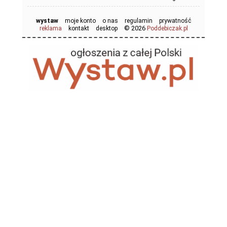
wystaw
moje konto
o nas
regulamin
prywatność
© 2026
reklama
kontakt
desktop
Poddebiczak.pl