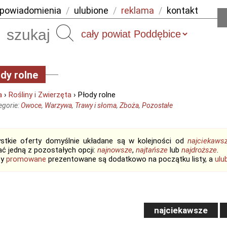
powiadomienia
/
ulubione
/
reklama
/
kontakt
Szukaj
dy rolne
a
›
Rośliny i Zwierzęta
› Płody rolne
egorie:
Owoce
,
Warzywa
,
Trawy i słoma
,
Zboża
,
Pozostałe
stkie oferty domyślnie układane są w kolejności od
najciekaws
ć jedną z pozostałych opcji:
najnowsze
,
najtańsze
lub
najdroższe
.
ty
promowane
prezentowane są dodatkowo na początku listy, a
ulu
najciekawsze