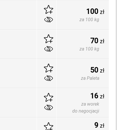
100
zł
za 100 kg
70
zł
za 100 kg
50
zł
za Paleta
16
zł
za worek
do negocjacji
9
zł