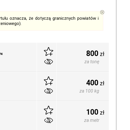
⊗
tytułu oznacza, że dotyczą granicznych powiatów i
zeniowego).
800
zł
za tonę
400
zł
za 100 kg
100
zł
za metr