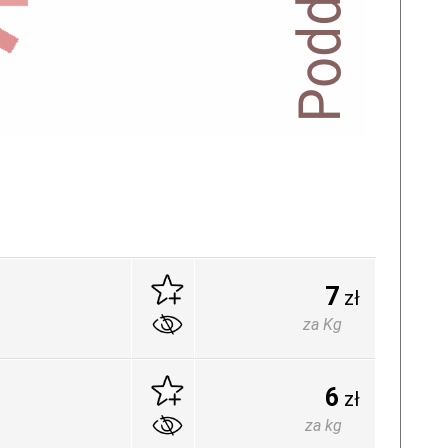
7
zł
za Kg
6
zł
za kg