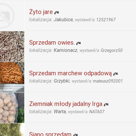
Żyto jare
lokalizacja:
Jakubice
,
wystawił/a:
12521967
Sprzedam owies.
lokalizacja:
Kamionacz
,
wystawił/a:
Grzegorz50
Sprzedam marchew odpadową
lokalizacja:
Grzybki
,
wystawił/a:
mateusz092001
Ziemniak młody jadalny Irga
lokalizacja:
Warta
,
wystawił/a:
NATA07
Siano sprzedam