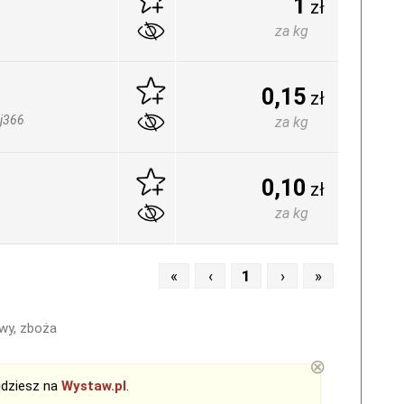
1
zł
za kg
0,15
zł
j366
za kg
0,10
zł
za kg
«
‹
1
›
»
wy, zboża
⊗
jdziesz na
Wystaw.pl
.