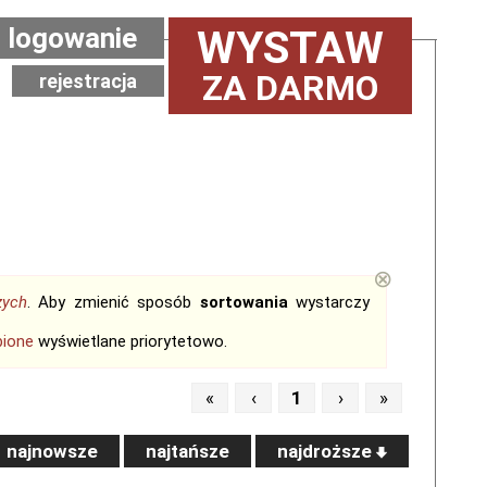
logowanie
WYSTAW
ZA DARMO
rejestracja
⊗
zych
. Aby zmienić sposób
sortowania
wystarczy
bione
wyświetlane priorytetowo.
«
‹
1
›
»
najnowsze
najtańsze
najdroższe