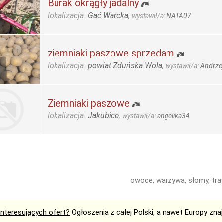
Burak okrągły jadalny
lokalizacja:
Gać Warcka
,
wystawił/a:
NATA07
ziemniaki paszowe sprzedam
lokalizacja:
powiat Zduńska Wola
,
wystawił/a:
Andrze
Ziemniaki paszowe
lokalizacja:
Jakubice
,
wystawił/a:
angelika34
owoce, warzywa, słomy, tra
interesujących ofert?
Ogłoszenia z całej Polski, a nawet Europy zna