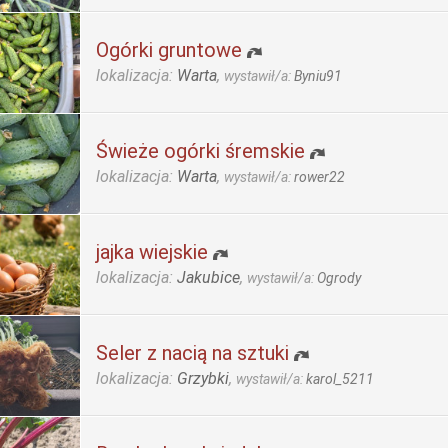
Ogórki gruntowe
lokalizacja:
Warta
,
wystawił/a:
Byniu91
Świeże ogórki śremskie
lokalizacja:
Warta
,
wystawił/a:
rower22
jajka wiejskie
lokalizacja:
Jakubice
,
wystawił/a:
Ogrody
Seler z nacią na sztuki
lokalizacja:
Grzybki
,
wystawił/a:
karol_5211