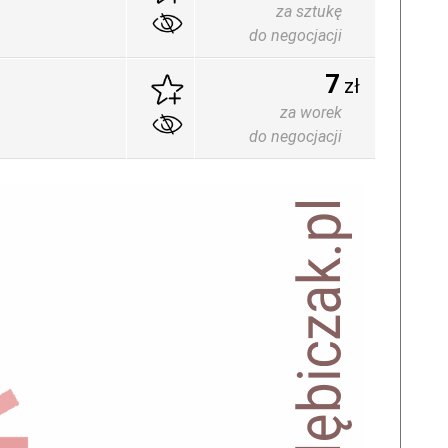
za sztukę
do negocjacji
7
zł
za worek
do negocjacji