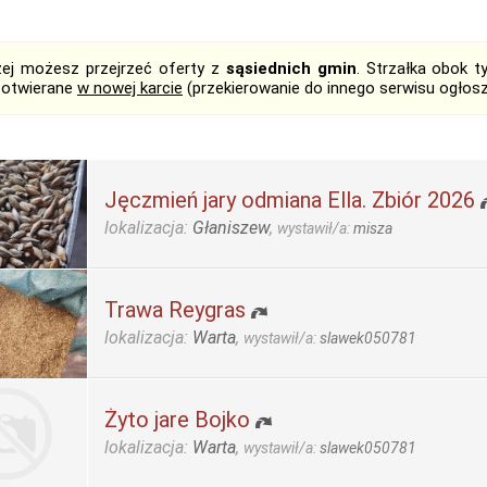
żej możesz przejrzeć oferty z
sąsiednich gmin
. Strzałka obok 
 otwierane
w nowej karcie
(przekierowanie do innego serwisu ogłos
Jęczmień jary odmiana Ella. Zbiór 2026
lokalizacja:
Głaniszew
,
wystawił/a:
misza
Trawa Reygras
lokalizacja:
Warta
,
wystawił/a:
slawek050781
Żyto jare Bojko
lokalizacja:
Warta
,
wystawił/a:
slawek050781