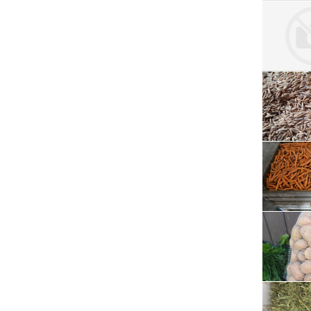
Serwis RTV, AGD, elektronika i inne
Sport, turystyka i rekreacja
Sprzątanie i oczyszczanie
Tekstylia, kosmetyka i fryzjerstwo
Ubezpieczenia
Zdrowie i medycyna
Zwierzęta, rolnictwo i środowisko
Pozostałe