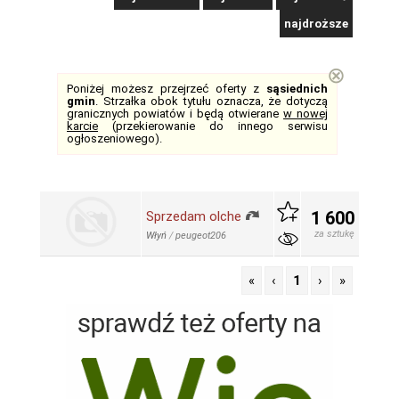
najdroższe
⊗
Poniżej możesz przejrzeć oferty z
sąsiednich
gmin
. Strzałka obok tytułu oznacza, że dotyczą
granicznych powiatów i będą otwierane
w nowej
karcie
(przekierowanie do innego serwisu
ogłoszeniowego).
1 600
Sprzedam olche
za sztukę
Włyń
/
peugeot206
«
‹
1
›
»