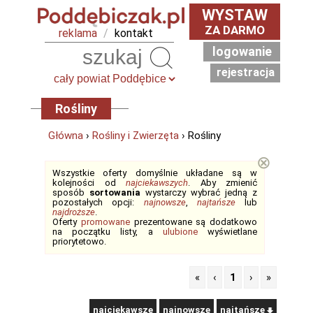
WYSTAW
ZA DARMO
reklama
/
kontakt
logowanie
Szukaj
rejestracja
Rośliny
Główna
›
Rośliny i Zwierzęta
› Rośliny
⊗
Wszystkie oferty domyślnie układane są w
kolejności od
najciekawszych
. Aby zmienić
sposób
sortowania
wystarczy wybrać jedną z
pozostałych opcji:
najnowsze
,
najtańsze
lub
najdroższe
.
Oferty
promowane
prezentowane są dodatkowo
na początku listy, a
ulubione
wyświetlane
priorytetowo.
«
‹
1
›
»
najciekawsze
najnowsze
najtańsze