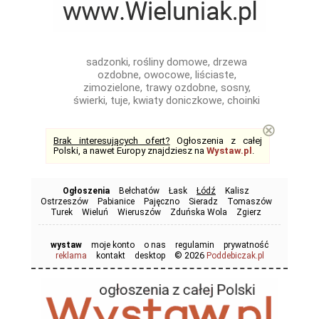
sadzonki, rośliny domowe, drzewa
ozdobne, owocowe, liściaste,
zimozielone, trawy ozdobne, sosny,
świerki, tuje, kwiaty doniczkowe, choinki
⊗
Brak interesujących ofert?
Ogłoszenia z całej
Polski, a nawet Europy znajdziesz na
Wystaw.pl
.
Ogłoszenia
Bełchatów
Łask
Łódź
Kalisz
Ostrzeszów
Pabianice
Pajęczno
Sieradz
Tomaszów
Turek
Wieluń
Wieruszów
Zduńska Wola
Zgierz
wystaw
moje konto
o nas
regulamin
prywatność
© 2026
reklama
kontakt
desktop
Poddebiczak.pl