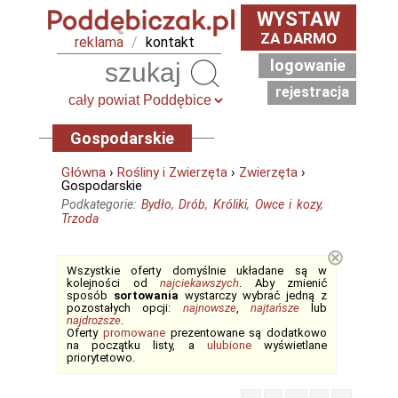
WYSTAW
ZA DARMO
reklama
/
kontakt
logowanie
Szukaj
rejestracja
Gospodarskie
Główna
›
Rośliny i Zwierzęta
›
Zwierzęta
›
Gospodarskie
Podkategorie:
Bydło
,
Drób
,
Króliki
,
Owce i kozy
,
Trzoda
⊗
Wszystkie oferty domyślnie układane są w
kolejności od
najciekawszych
. Aby zmienić
sposób
sortowania
wystarczy wybrać jedną z
pozostałych opcji:
najnowsze
,
najtańsze
lub
najdroższe
.
Oferty
promowane
prezentowane są dodatkowo
na początku listy, a
ulubione
wyświetlane
priorytetowo.