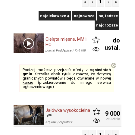
«
‹
1
›
»
najciekawsze
najnowsze
najtańsze
najdroższe
Cielęta mięsne, MM i
do
HO
ustal.
powiat Poddębice
/
Kn1988
⊗
Poniżej możesz przejrzeć oferty z
sąsiednich
gmin
. Strzałka obok tytułu oznacza, że dotyczą
granicznych powiatów i będą otwierane
w nowej
karcie
(przekierowanie do innego serwisu
ogłoszeniowego).
Jałówka wysokocielna
9 000
za sztukę
Krąków
/
crpiotrek
«
‹
1
›
»