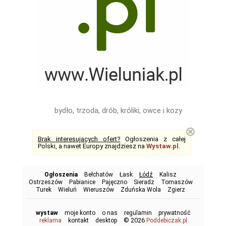
bydło, trzoda, drób, króliki, owce i kozy
⊗
Brak interesujących ofert?
Ogłoszenia z całej
Polski, a nawet Europy znajdziesz na
Wystaw.pl
.
Ogłoszenia
Bełchatów
Łask
Łódź
Kalisz
Ostrzeszów
Pabianice
Pajęczno
Sieradz
Tomaszów
Turek
Wieluń
Wieruszów
Zduńska Wola
Zgierz
wystaw
moje konto
o nas
regulamin
prywatność
© 2026
reklama
kontakt
desktop
Poddebiczak.pl