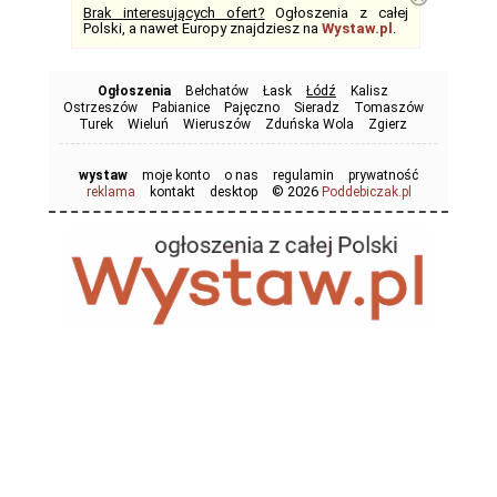
Brak interesujących ofert?
Ogłoszenia z całej
Polski, a nawet Europy znajdziesz na
Wystaw.pl
.
Ogłoszenia
Bełchatów
Łask
Łódź
Kalisz
Ostrzeszów
Pabianice
Pajęczno
Sieradz
Tomaszów
Turek
Wieluń
Wieruszów
Zduńska Wola
Zgierz
wystaw
moje konto
o nas
regulamin
prywatność
© 2026
reklama
kontakt
desktop
Poddebiczak.pl