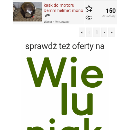
kask do motoru
150
Demm helmet mono
za sztukę
Warta
/
Rosiewicz
«
‹
1
›
»