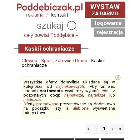
WYSTAW
ZA DARMO
reklama
/
kontakt
logowanie
Szukaj
rejestracja
Kaski i ochraniacze
Główna
›
Sport, Zdrowie i Uroda
› Kaski i
ochraniacze
⊗
Wszystkie oferty domyślnie układane są w
kolejności od
najciekawszych
. Aby zmienić
sposób
sortowania
wystarczy wybrać jedną z
pozostałych opcji:
najnowsze
,
najtańsze
lub
najdroższe
.
Oferty
promowane
prezentowane są dodatkowo
na początku listy, a
ulubione
wyświetlane
priorytetowo.
«
‹
1
›
»