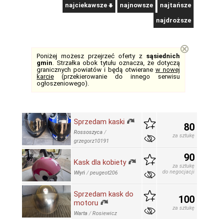
najciekawsze
najnowsze
najtańsze
najdroższe
⊗
Poniżej możesz przejrzeć oferty z
sąsiednich
gmin
. Strzałka obok tytułu oznacza, że dotyczą
granicznych powiatów i będą otwierane
w nowej
karcie
(przekierowanie do innego serwisu
ogłoszeniowego).
Sprzedam kaski
80
Rossoszyca
/
za sztukę
grzegorz10191
90
Kask dla kobiety
za sztukę
do negocjacji
Włyń
/
peugeot206
Sprzedam kask do
100
motoru
za sztukę
Warta
/
Rosiewicz