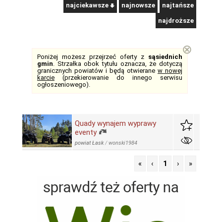
najciekawsze
najnowsze
najtańsze
najdroższe
⊗
Poniżej możesz przejrzeć oferty z
sąsiednich
gmin
. Strzałka obok tytułu oznacza, że dotyczą
granicznych powiatów i będą otwierane
w nowej
karcie
(przekierowanie do innego serwisu
ogłoszeniowego).
Quady wynajem wyprawy
eventy
powiat Łask
/
wonski1984
«
‹
1
›
»