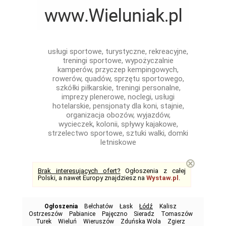
usługi sportowe, turystyczne, rekreacyjne,
treningi sportowe, wypożyczalnie
kamperów, przyczep kempingowych,
rowerów, quadów, sprzętu sportowego,
szkółki piłkarskie, treningi personalne,
imprezy plenerowe, noclegi, usługi
hotelarskie, pensjonaty dla koni, stajnie,
organizacja obozów, wyjazdów,
wycieczek, kolonii, spływy kajakowe,
strzelectwo sportowe, sztuki walki, domki
letniskowe
⊗
Brak interesujących ofert?
Ogłoszenia z całej
Polski, a nawet Europy znajdziesz na
Wystaw.pl
.
Ogłoszenia
Bełchatów
Łask
Łódź
Kalisz
Ostrzeszów
Pabianice
Pajęczno
Sieradz
Tomaszów
Turek
Wieluń
Wieruszów
Zduńska Wola
Zgierz