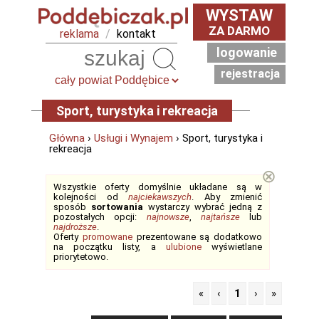
WYSTAW
ZA DARMO
reklama
/
kontakt
logowanie
Szukaj
rejestracja
Sport, turystyka i rekreacja
Główna
›
Usługi i Wynajem
› Sport, turystyka i
rekreacja
⊗
Wszystkie oferty domyślnie układane są w
kolejności od
najciekawszych
. Aby zmienić
sposób
sortowania
wystarczy wybrać jedną z
pozostałych opcji:
najnowsze
,
najtańsze
lub
najdroższe
.
Oferty
promowane
prezentowane są dodatkowo
na początku listy, a
ulubione
wyświetlane
priorytetowo.
«
‹
1
›
»