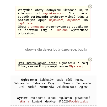
⊗
Wszystkie oferty domyślnie układane są w
kolejności od
najciekawszych
. Aby zmienić
sposób
sortowania
wystarczy wybrać jedną z
pozostałych opcji:
najnowsze
,
najtańsze
lub
najdroższe
.
Oferty
promowane
prezentowane są dodatkowo
na początku listy, a
ulubione
wyświetlane
priorytetowo.
obuwie dla dzieci, buty dziecięce, buciki
⊗
Brak interesujących ofert?
Ogłoszenia z całej
Polski, a nawet Europy znajdziesz na
Wystaw.pl
.
Ogłoszenia
Bełchatów
Łask
Łódź
Kalisz
Ostrzeszów
Pabianice
Pajęczno
Sieradz
Tomaszów
Turek
Wieluń
Wieruszów
Zduńska Wola
Zgierz
wystaw
moje konto
o nas
regulamin
prywatność
© 2026
reklama
kontakt
desktop
Poddebiczak.pl