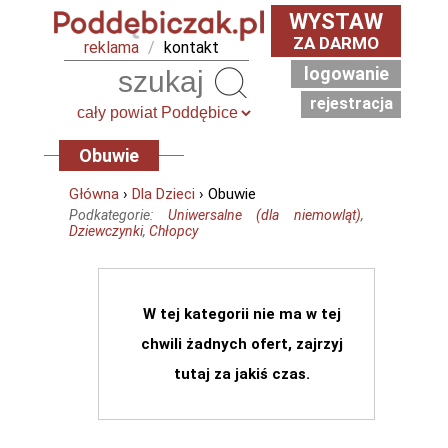
WYSTAW
ZA DARMO
reklama
/
kontakt
logowanie
Szukaj
rejestracja
Obuwie
Główna
›
Dla Dzieci
› Obuwie
Podkategorie:
Uniwersalne (dla niemowląt)
,
Dziewczynki
,
Chłopcy
W tej kategorii nie ma w tej
chwili żadnych ofert, zajrzyj
tutaj za jakiś czas.