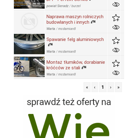
powiat Sieradz
/
burzel
Naprawa maszyn rolniczych
budowlanych i innych
Warta
/
mcdamian8
Spawanie felg aluminiowych
Warta
/
mcdamian8
Montaż tłumików, dorabianie
króćców ze stali
Warta
/
mcdamian8
«
‹
1
›
»