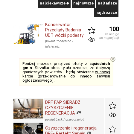
najciekawsze
najnowsze
najtańsze
najdroższe
Konserwator
100
Przeglądy Badania
za usługę
UDT wózki podesty
do negocjacji
powiat Poddębice
/
jglsieradz
⊗
Poniżej możesz przejrzeć oferty z
sąsiednich
gmin
. Strzałka obok tytułu oznacza, że dotyczą
granicznych powiatów i będą otwierane
w nowej
karcie
(przekierowanie do innego serwisu
ogłoszeniowego).
DPF FAP SIERADZ
CZYSZCZENIE
REGENERACJA
powiat Łask
/
grzegorzpiotr
Czyszczenie i regeneracja
DPF- Perfekt Serwis