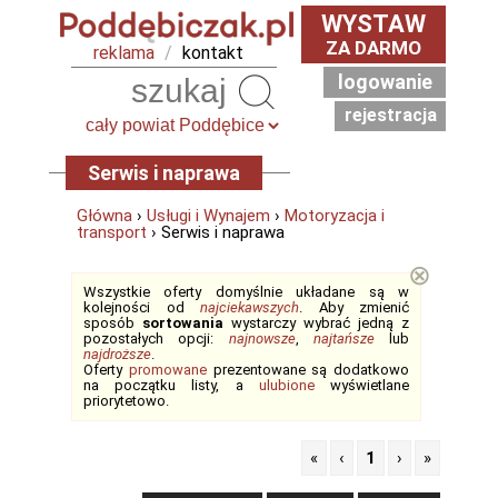
WYSTAW
ZA DARMO
reklama
/
kontakt
logowanie
Szukaj
rejestracja
Serwis i naprawa
Główna
›
Usługi i Wynajem
›
Motoryzacja i
transport
› Serwis i naprawa
⊗
Wszystkie oferty domyślnie układane są w
kolejności od
najciekawszych
. Aby zmienić
sposób
sortowania
wystarczy wybrać jedną z
pozostałych opcji:
najnowsze
,
najtańsze
lub
najdroższe
.
Oferty
promowane
prezentowane są dodatkowo
na początku listy, a
ulubione
wyświetlane
priorytetowo.
«
‹
1
›
»