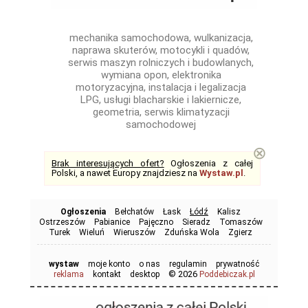
mechanika samochodowa, wulkanizacja,
naprawa skuterów, motocykli i quadów,
serwis maszyn rolniczych i budowlanych,
wymiana opon, elektronika
motoryzacyjna, instalacja i legalizacja
LPG, usługi blacharskie i lakiernicze,
geometria, serwis klimatyzacji
samochodowej
⊗
Brak interesujących ofert?
Ogłoszenia z całej
Polski, a nawet Europy znajdziesz na
Wystaw.pl
.
Ogłoszenia
Bełchatów
Łask
Łódź
Kalisz
Ostrzeszów
Pabianice
Pajęczno
Sieradz
Tomaszów
Turek
Wieluń
Wieruszów
Zduńska Wola
Zgierz
wystaw
moje konto
o nas
regulamin
prywatność
© 2026
reklama
kontakt
desktop
Poddebiczak.pl