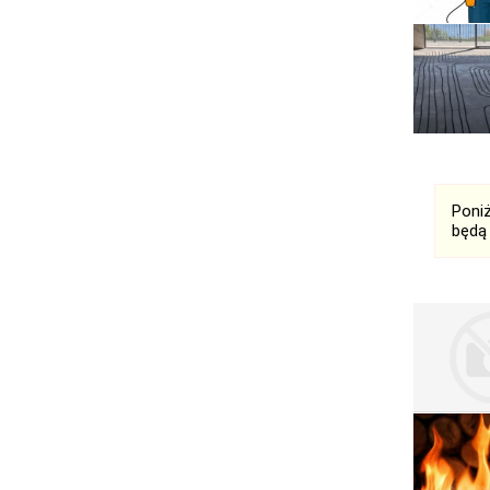
Serwis RTV, AGD, elektronika i inne
Sport, turystyka i rekreacja
Sprzątanie i oczyszczanie
Tekstylia, kosmetyka i fryzjerstwo
Ubezpieczenia
Zdrowie i medycyna
Zwierzęta, rolnictwo i środowisko
Pozostałe
Poni
będą