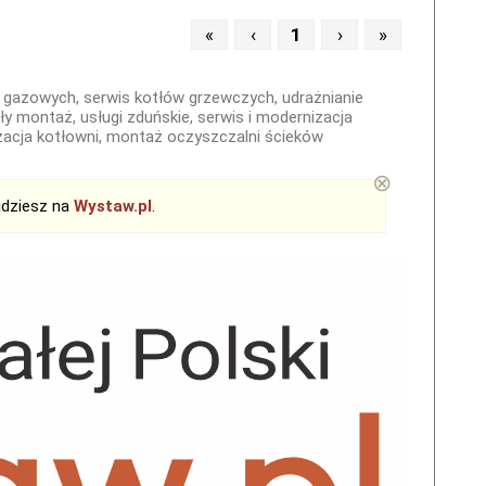
«
‹
1
›
»
 i gazowych, serwis kotłów grzewczych, udrażnianie
iały montaż, usługi zduńskie, serwis i modernizacja
acja kotłowni, montaż oczyszczalni ścieków
⊗
jdziesz na
Wystaw.pl
.