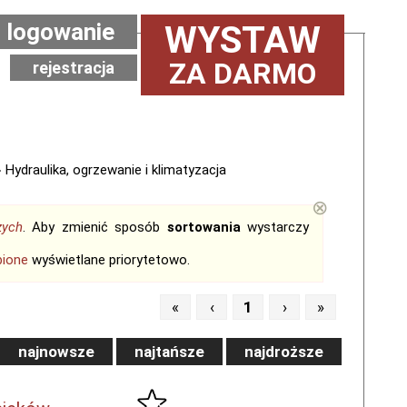
logowanie
WYSTAW
ZA DARMO
rejestracja
 Hydraulika, ogrzewanie i klimatyzacja
⊗
zych
. Aby zmienić sposób
sortowania
wystarczy
bione
wyświetlane priorytetowo.
«
‹
1
›
»
najnowsze
najtańsze
najdroższe