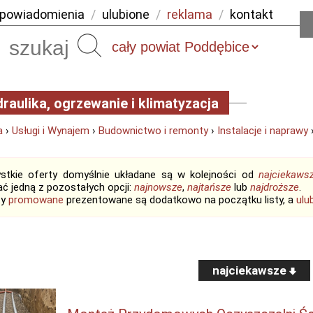
powiadomienia
/
ulubione
/
reklama
/
kontakt
Szukaj
raulika, ogrzewanie i klimatyzacja
a
›
Usługi i Wynajem
›
Budownictwo i remonty
›
Instalacje i naprawy
›
stkie oferty domyślnie układane są w kolejności od
najciekaws
ć jedną z pozostałych opcji:
najnowsze
,
najtańsze
lub
najdroższe
.
ty
promowane
prezentowane są dodatkowo na początku listy, a
ulu
najciekawsze