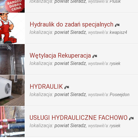
lokalizacja:
powiat Sieradz
,
wystawił/a:
Plusik
Hydraulik do zadań specjalnych
lokalizacja:
powiat Sieradz
,
wystawił/a:
kwapisz4
Wętylacja Rekuperacja
lokalizacja:
powiat Sieradz
,
wystawił/a:
rysiek
HYDRAULIK
lokalizacja:
powiat Sieradz
,
wystawił/a:
Poseejdon
USŁUGI HYDRAULICZNE FACHOWO
lokalizacja:
powiat Sieradz
,
wystawił/a:
rysiek