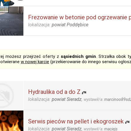
Frezowanie w betonie pod ogrzewanie
lokalizacja:
powiat Poddębice
żej możesz przejrzeć oferty z
sąsiednich gmin
. Strzałka obok 
 otwierane
w nowej karcie
(przekierowanie do innego serwisu ogłos
Hydraulika od a do Z
lokalizacja:
powiat Sieradz
,
wystawił/a:
marcinoo89sd
Serwis pieców na pellet i ekogroszek
lokalizacja:
powiat Sieradz
,
wystawił/a:
maciejs