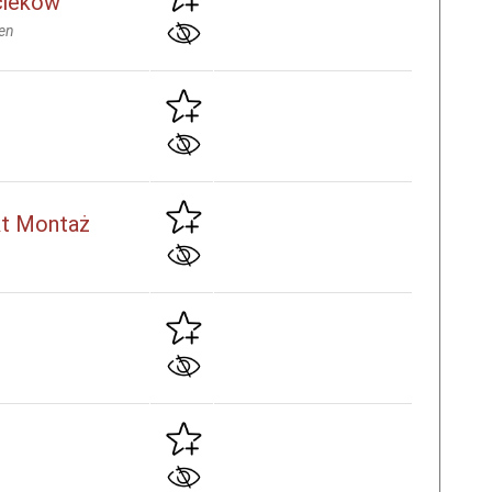
cieków
en
kt Montaż