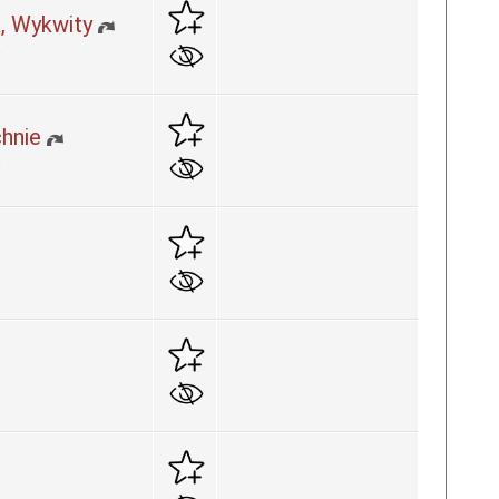
, Wykwity
m
hnie
m