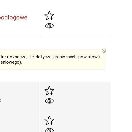
 podłogowe
⊗
tytułu oznacza, że dotyczą granicznych powiatów i
zeniowego).
z