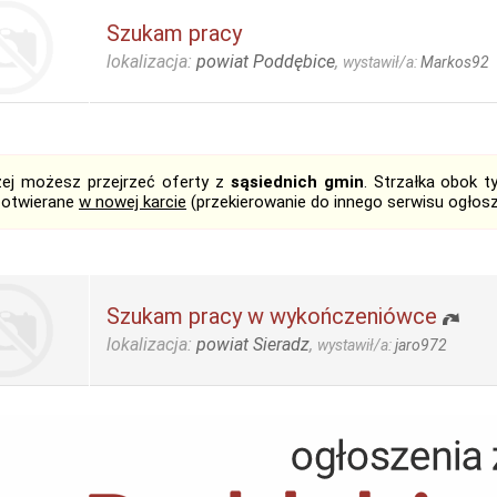
Szukam pracy
lokalizacja:
powiat Poddębice
,
wystawił/a:
Markos92
żej możesz przejrzeć oferty z
sąsiednich gmin
. Strzałka obok 
 otwierane
w nowej karcie
(przekierowanie do innego serwisu ogłos
Szukam pracy w wykończeniówce
lokalizacja:
powiat Sieradz
,
wystawił/a:
jaro972