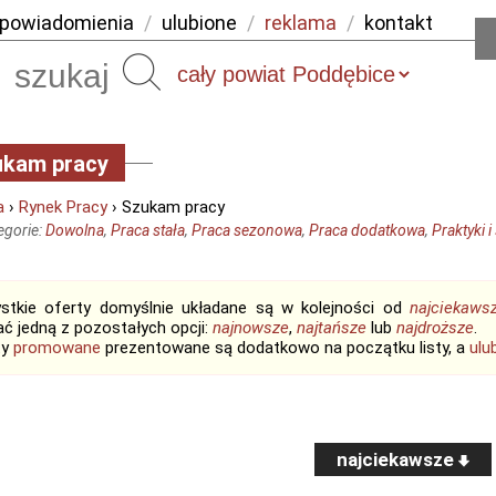
powiadomienia
/
ulubione
/
reklama
/
kontakt
Szukaj
ukam pracy
a
›
Rynek Pracy
› Szukam pracy
egorie:
Dowolna
,
Praca stała
,
Praca sezonowa
,
Praca dodatkowa
,
Praktyki i
stkie oferty domyślnie układane są w kolejności od
najciekaws
ć jedną z pozostałych opcji:
najnowsze
,
najtańsze
lub
najdroższe
.
ty
promowane
prezentowane są dodatkowo na początku listy, a
ulu
najciekawsze