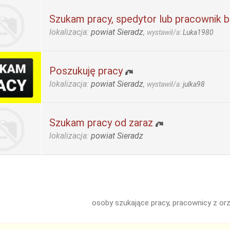
Szukam pracy, spedytor lub pracownik 
lokalizacja:
powiat Sieradz
,
wystawił/a:
Luka1980
Poszukuję pracy
lokalizacja:
powiat Sieradz
,
wystawił/a:
julka98
Szukam pracy od zaraz
lokalizacja:
powiat Sieradz
osoby szukające pracy, pracownicy z or