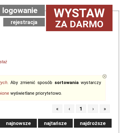
logowanie
WYSTAW
ZA DARMO
rejestracja
 staż
⊗
zych
. Aby zmienić sposób
sortowania
wystarczy
bione
wyświetlane priorytetowo.
«
‹
1
›
»
najnowsze
najtańsze
najdroższe