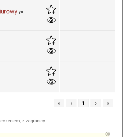
biurowy
«
‹
1
›
»
zeczeniem, z zagranicy
⊗