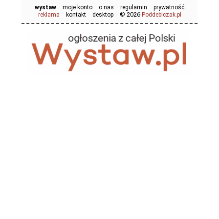
wystaw
moje konto
o nas
regulamin
prywatność
© 2026
reklama
kontakt
desktop
Poddebiczak.pl