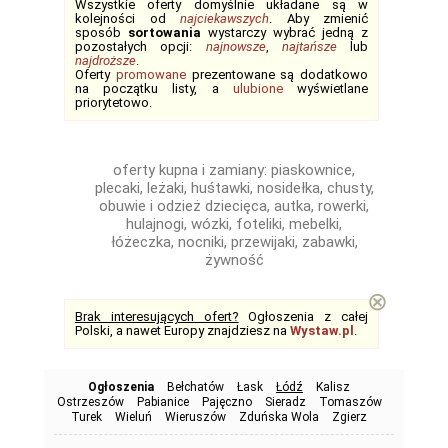
Wszystkie oferty domyślnie układane są w
kolejności od
najciekawszych
. Aby zmienić
sposób
sortowania
wystarczy wybrać jedną z
pozostałych opcji:
najnowsze
,
najtańsze
lub
najdroższe
.
Oferty
promowane
prezentowane są dodatkowo
na początku listy, a
ulubione
wyświetlane
priorytetowo.
oferty kupna i zamiany: piaskownice,
plecaki, leżaki, huśtawki, nosidełka, chusty,
obuwie i odzież dziecięca, autka, rowerki,
hulajnogi, wózki, foteliki, mebelki,
łóżeczka, nocniki, przewijaki, zabawki,
żywność
⊗
Brak interesujących ofert?
Ogłoszenia z całej
Polski, a nawet Europy znajdziesz na
Wystaw.pl
.
Ogłoszenia
Bełchatów
Łask
Łódź
Kalisz
Ostrzeszów
Pabianice
Pajęczno
Sieradz
Tomaszów
Turek
Wieluń
Wieruszów
Zduńska Wola
Zgierz