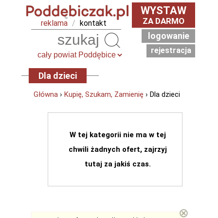
WYSTAW
ZA DARMO
reklama
/
kontakt
logowanie
Szukaj
rejestracja
Dla dzieci
Główna
›
Kupię, Szukam, Zamienię
› Dla dzieci
W tej kategorii nie ma w tej
chwili żadnych ofert, zajrzyj
tutaj za jakiś czas.
⊗