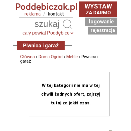
WYSTAW
ZA DARMO
reklama
/
kontakt
logowanie
Szukaj
rejestracja
Piwnica i garaż
Główna
›
Dom i Ogród
›
Meble
› Piwnica i
garaż
W tej kategorii nie ma w tej
chwili żadnych ofert, zajrzyj
tutaj za jakiś czas.