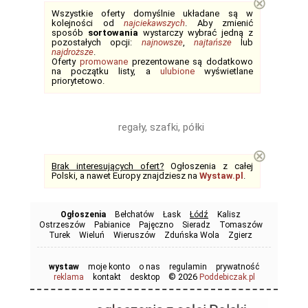
⊗
Wszystkie oferty domyślnie układane są w
kolejności od
najciekawszych
. Aby zmienić
sposób
sortowania
wystarczy wybrać jedną z
pozostałych opcji:
najnowsze
,
najtańsze
lub
najdroższe
.
Oferty
promowane
prezentowane są dodatkowo
na początku listy, a
ulubione
wyświetlane
priorytetowo.
regały, szafki, półki
⊗
Brak interesujących ofert?
Ogłoszenia z całej
Polski, a nawet Europy znajdziesz na
Wystaw.pl
.
Ogłoszenia
Bełchatów
Łask
Łódź
Kalisz
Ostrzeszów
Pabianice
Pajęczno
Sieradz
Tomaszów
Turek
Wieluń
Wieruszów
Zduńska Wola
Zgierz
wystaw
moje konto
o nas
regulamin
prywatność
© 2026
reklama
kontakt
desktop
Poddebiczak.pl