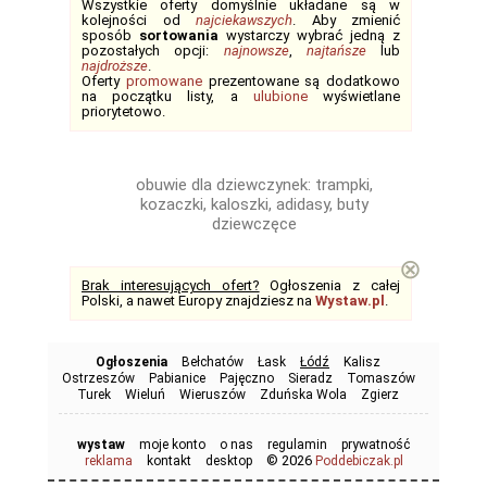
Wszystkie oferty domyślnie układane są w
kolejności od
najciekawszych
. Aby zmienić
sposób
sortowania
wystarczy wybrać jedną z
pozostałych opcji:
najnowsze
,
najtańsze
lub
najdroższe
.
Oferty
promowane
prezentowane są dodatkowo
na początku listy, a
ulubione
wyświetlane
priorytetowo.
obuwie dla dziewczynek: trampki,
kozaczki, kaloszki, adidasy, buty
dziewczęce
⊗
Brak interesujących ofert?
Ogłoszenia z całej
Polski, a nawet Europy znajdziesz na
Wystaw.pl
.
Ogłoszenia
Bełchatów
Łask
Łódź
Kalisz
Ostrzeszów
Pabianice
Pajęczno
Sieradz
Tomaszów
Turek
Wieluń
Wieruszów
Zduńska Wola
Zgierz
wystaw
moje konto
o nas
regulamin
prywatność
© 2026
reklama
kontakt
desktop
Poddebiczak.pl