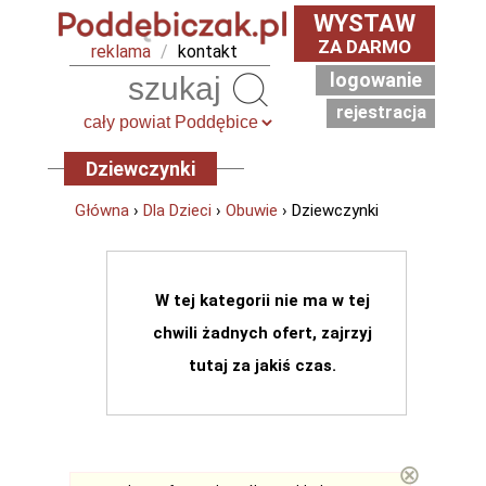
WYSTAW
ZA DARMO
reklama
/
kontakt
logowanie
Szukaj
rejestracja
Dziewczynki
Główna
›
Dla Dzieci
›
Obuwie
› Dziewczynki
W tej kategorii nie ma w tej
chwili żadnych ofert, zajrzyj
tutaj za jakiś czas.
⊗