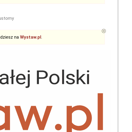
customy
⊗
jdziesz na
Wystaw.pl
.