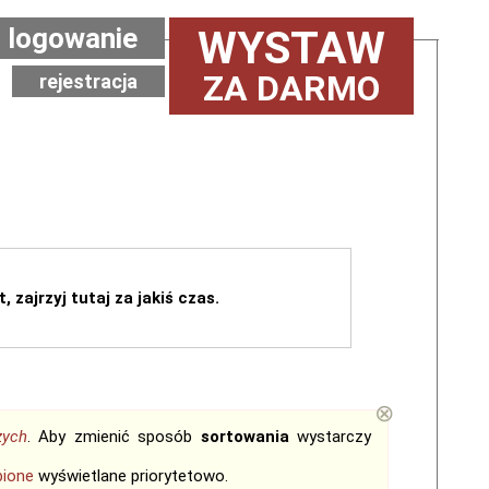
logowanie
WYSTAW
ZA DARMO
rejestracja
, zajrzyj tutaj za jakiś czas.
⊗
zych
. Aby zmienić sposób
sortowania
wystarczy
bione
wyświetlane priorytetowo.