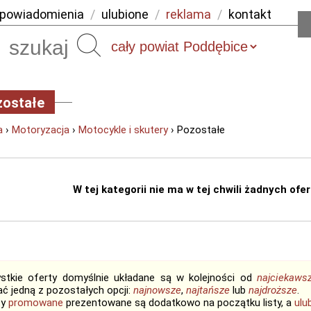
powiadomienia
/
ulubione
/
reklama
/
kontakt
Szukaj
zostałe
a
›
Motoryzacja
›
Motocykle i skutery
› Pozostałe
W tej kategorii nie ma w tej chwili żadnych ofert
stkie oferty domyślnie układane są w kolejności od
najciekaws
ć jedną z pozostałych opcji:
najnowsze
,
najtańsze
lub
najdroższe
.
ty
promowane
prezentowane są dodatkowo na początku listy, a
ulu