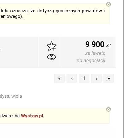
⊗
tytułu oznacza, że dotyczą granicznych powiatów i
zeniowego).
9 900
zł
za lawetę
do negocjacji
«
‹
1
›
»
lyss, wiola
⊗
jdziesz na
Wystaw.pl
.