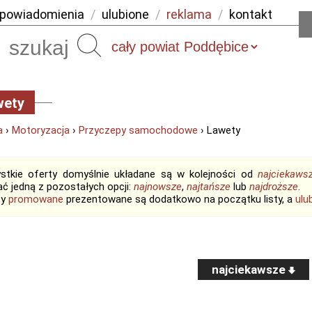
powiadomienia
/
ulubione
/
reklama
/
kontakt
Szukaj
wety
a
›
Motoryzacja
›
Przyczepy samochodowe
› Lawety
stkie oferty domyślnie układane są w kolejności od
najciekaws
ć jedną z pozostałych opcji:
najnowsze
,
najtańsze
lub
najdroższe
.
ty
promowane
prezentowane są dodatkowo na początku listy, a
ulu
najciekawsze