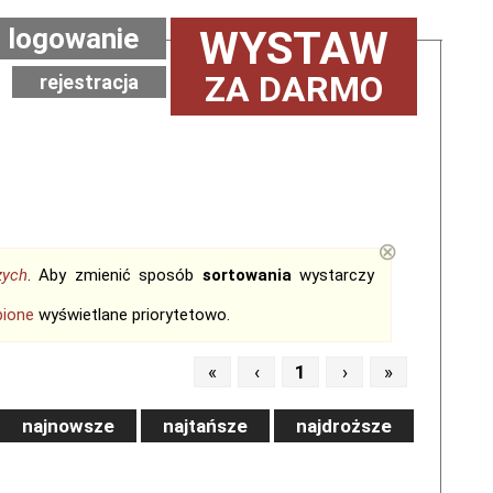
logowanie
WYSTAW
ZA DARMO
rejestracja
⊗
zych
. Aby zmienić sposób
sortowania
wystarczy
bione
wyświetlane priorytetowo.
«
‹
1
›
»
najnowsze
najtańsze
najdroższe