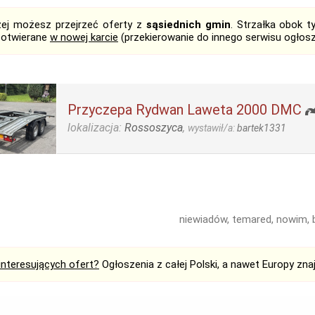
żej możesz przejrzeć oferty z
sąsiednich gmin
. Strzałka obok 
 otwierane
w nowej karcie
(przekierowanie do innego serwisu ogłos
Przyczepa Rydwan Laweta 2000 DMC
lokalizacja:
Rossoszyca
,
wystawił/a:
bartek1331
niewiadów, temared, nowim, b
interesujących ofert?
Ogłoszenia z całej Polski, a nawet Europy zna