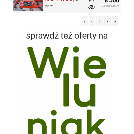
8 500
za maszynę
Warta
«
‹
1
›
»