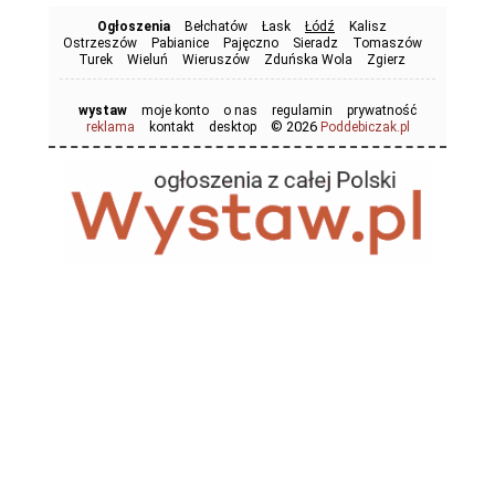
Ogłoszenia
Bełchatów
Łask
Łódź
Kalisz
Ostrzeszów
Pabianice
Pajęczno
Sieradz
Tomaszów
Turek
Wieluń
Wieruszów
Zduńska Wola
Zgierz
wystaw
moje konto
o nas
regulamin
prywatność
© 2026
reklama
kontakt
desktop
Poddebiczak.pl