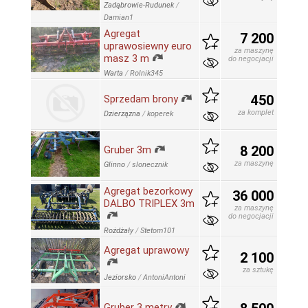
Zadąbrowie-Rudunek
/
Damian1
Agregat
7 200
uprawosiewny euro
za maszynę
masz 3 m
do negocjacji
Warta
/
Rolnik345
450
Sprzedam brony
za komplet
Dzierzązna
/
koperek
8 200
Gruber 3m
za maszynę
Glinno
/
slonecznik
Agregat bezorkowy
36 000
DALBO TRIPLEX 3m
za maszynę
do negocjacji
Rożdżały
/
Stetom101
Agregat uprawowy
2 100
za sztukę
Jeziorsko
/
AntoniAntoni
Gruber 3 metry