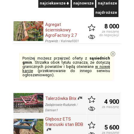
najciekawsze
najnowsze
najtańsze
najdroższe
Agregat
8 000
ścierniskowy
za maszynę
AgroFactory 2.7
do negocjacji
Przywidz
/
Kalinka9301
⊗
Poniżej możesz przejrzeć oferty z
sąsiednich
gmin
. Strzałka obok tytułu oznacza, że dotyczą
granicznych powiatów i będą otwierane
w nowej
karcie
(przekierowanie do innego serwisu
ogłoszeniowego).
Talerzówka Brix
4 900
Zadąbrowie-Rudunek
/
za maszynę
Damian1
Głębosz ETS
francuski stan BDB
5 600
za maszynę