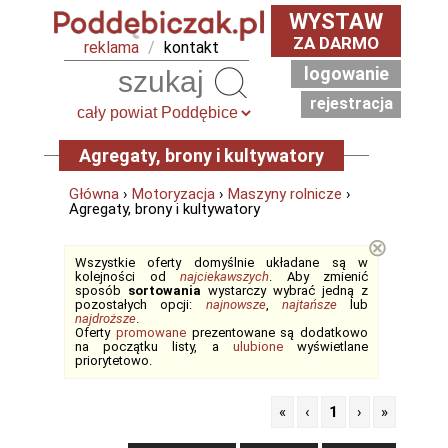
WYSTAW
ZA DARMO
reklama
/
kontakt
logowanie
Szukaj
rejestracja
Agregaty, brony i kultywatory
Główna
›
Motoryzacja
›
Maszyny rolnicze
›
Agregaty, brony i kultywatory
⊗
Wszystkie oferty domyślnie układane są w
kolejności od
najciekawszych
. Aby zmienić
sposób
sortowania
wystarczy wybrać jedną z
pozostałych opcji:
najnowsze
,
najtańsze
lub
najdroższe
.
Oferty
promowane
prezentowane są dodatkowo
na początku listy, a
ulubione
wyświetlane
priorytetowo.
«
‹
1
›
»