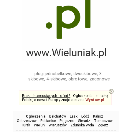
pługi jednobelkowe, dwuskibowe, 3-
skibowe, 4-skibowe, obrotowe, zagonowe
⊗
Brak interesujących ofert?
Ogłoszenia z całej
Polski, a nawet Europy znajdziesz na
Wystaw.pl
.
Ogłoszenia
Bełchatów
Łask
Łódź
Kalisz
Ostrzeszów
Pabianice
Pajęczno
Sieradz
Tomaszów
Turek
Wieluń
Wieruszów
Zduńska Wola
Zgierz