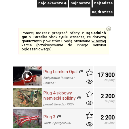
najciekawsze
najnowsze
najtańsze
najdroższe
⊗
Poniżej możesz przejrzeć oferty z
sąsiednich
gmin
. Strzałka obok tytułu oznacza, że dotyczą
granicznych powiatów i będą otwierane
w nowej
karcie
(przekierowanie do innego serwisu
ogłoszeniowego).
Pług Lemken Opal
17 300
Zadąbrowie-Rudunek
/
za pług
Damian1
Pług 4 skibowy
2 200
niemiecki solidny
za pług
powiat Sieradz
/
RR87
2 200
Pług 3
za pług
Warta
/
peugeot206