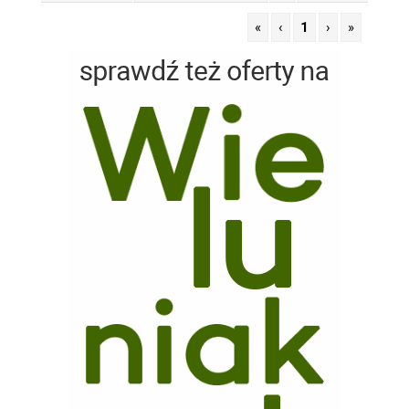
«
‹
1
›
»