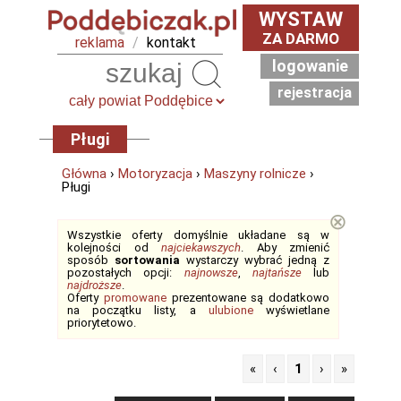
WYSTAW
ZA DARMO
reklama
/
kontakt
logowanie
Szukaj
rejestracja
Pługi
Główna
›
Motoryzacja
›
Maszyny rolnicze
›
Pługi
⊗
Wszystkie oferty domyślnie układane są w
kolejności od
najciekawszych
. Aby zmienić
sposób
sortowania
wystarczy wybrać jedną z
pozostałych opcji:
najnowsze
,
najtańsze
lub
najdroższe
.
Oferty
promowane
prezentowane są dodatkowo
na początku listy, a
ulubione
wyświetlane
priorytetowo.
«
‹
1
›
»