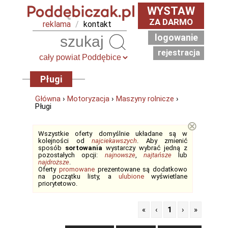
WYSTAW
ZA DARMO
reklama
/
kontakt
logowanie
Szukaj
rejestracja
Pługi
Główna
›
Motoryzacja
›
Maszyny rolnicze
›
Pługi
⊗
Wszystkie oferty domyślnie układane są w
kolejności od
najciekawszych
. Aby zmienić
sposób
sortowania
wystarczy wybrać jedną z
pozostałych opcji:
najnowsze
,
najtańsze
lub
najdroższe
.
Oferty
promowane
prezentowane są dodatkowo
na początku listy, a
ulubione
wyświetlane
priorytetowo.
«
‹
1
›
»