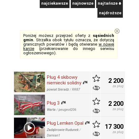
najciekawsze
najnowsze
najtańsze
najdroższe
⊗
Poniżej możesz przejrzeć oferty z
sąsiednich
gmin
. Strzałka obok tytułu oznacza, że dotyczą
granicznych powiatów i będą otwierane
w nowej
karcie
(przekierowanie do innego serwisu
ogłoszeniowego).
Pług 4 skibowy
2 200
niemiecki solidny
za pług
powiat Sieradz
/
RR87
2 200
Pług 3
za pług
Warta
/
peugeot206
Pług Lemken Opal
17 300
Zadąbrowie-Rudunek
/
za pług
Damian1