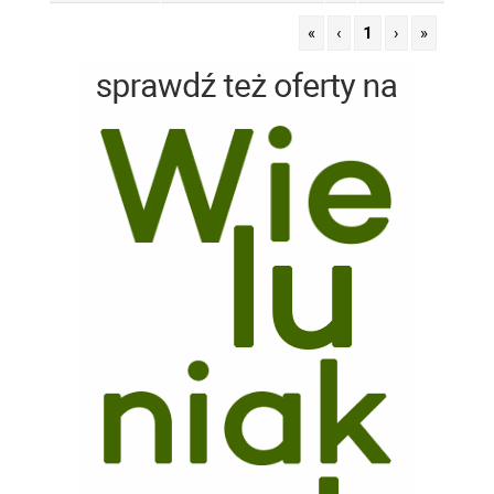
«
‹
1
›
»