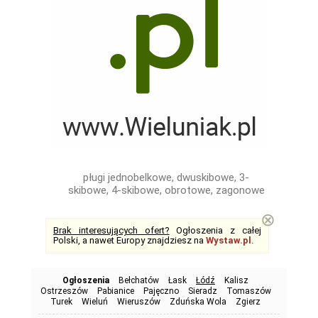
pługi jednobelkowe, dwuskibowe, 3-
skibowe, 4-skibowe, obrotowe, zagonowe
⊗
Brak interesujących ofert?
Ogłoszenia z całej
Polski, a nawet Europy znajdziesz na
Wystaw.pl
.
Ogłoszenia
Bełchatów
Łask
Łódź
Kalisz
Ostrzeszów
Pabianice
Pajęczno
Sieradz
Tomaszów
Turek
Wieluń
Wieruszów
Zduńska Wola
Zgierz