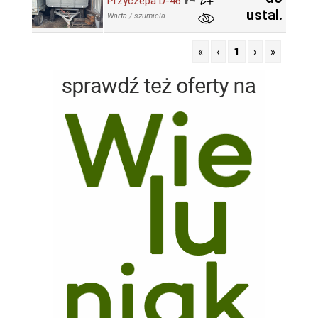
Przyczepa D-46
ustal.
Warta
/
szumiela
«
‹
1
›
»