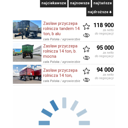
najciekawsze
najnowsze
najtańsze
najdroższe
Zasław przyczepa
118 900
rolnicza tandem 14
za netto
ton, b alu
do negocjacji
cała Polska
/
agrowierzbie
Zasław przyczepa
95 000
rolnicza 14 ton, b.
za netto
mocna
do negocjacji
cała Polska
/
agrowierzbie
94 000
Zasław przyczepa
rolnicza 14 ton,
za netto
do negocjacji
cała Polska
/
agrowierzbie