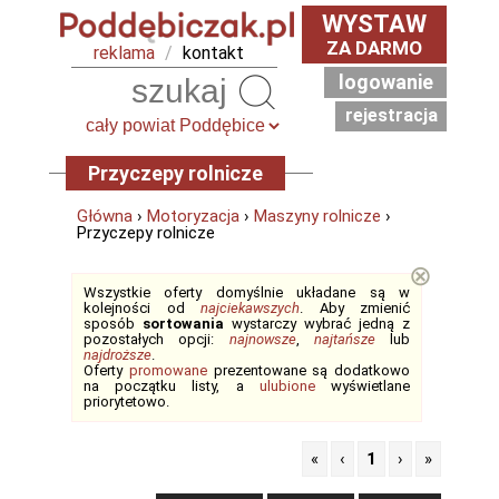
WYSTAW
ZA DARMO
reklama
/
kontakt
logowanie
Szukaj
rejestracja
Przyczepy rolnicze
Główna
›
Motoryzacja
›
Maszyny rolnicze
›
Przyczepy rolnicze
⊗
Wszystkie oferty domyślnie układane są w
kolejności od
najciekawszych
. Aby zmienić
sposób
sortowania
wystarczy wybrać jedną z
pozostałych opcji:
najnowsze
,
najtańsze
lub
najdroższe
.
Oferty
promowane
prezentowane są dodatkowo
na początku listy, a
ulubione
wyświetlane
priorytetowo.
«
‹
1
›
»