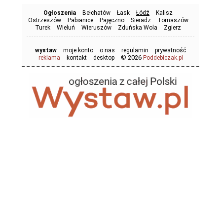
Ogłoszenia
Bełchatów
Łask
Łódź
Kalisz
Ostrzeszów
Pabianice
Pajęczno
Sieradz
Tomaszów
Turek
Wieluń
Wieruszów
Zduńska Wola
Zgierz
wystaw
moje konto
o nas
regulamin
prywatność
© 2026
reklama
kontakt
desktop
Poddebiczak.pl