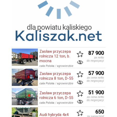
Zasław przyczepa
87 900
rolnicza 12 ton, b.
za netto
mocna
do negocjacji
cała Polska
/
agrowierzbie
57 900
Zasław przyczepa
rolnicza 8 ton, D-55
za cena netto
do negocjacji
cała Polska
/
agrowierzbie
51 900
Zasław przyczepa
rolnicza 6 ton, D-55
za cena netto
do negocjacji
cała Polska
/
agrowierzbie
650
Audi hybryda 4x4
za samochód