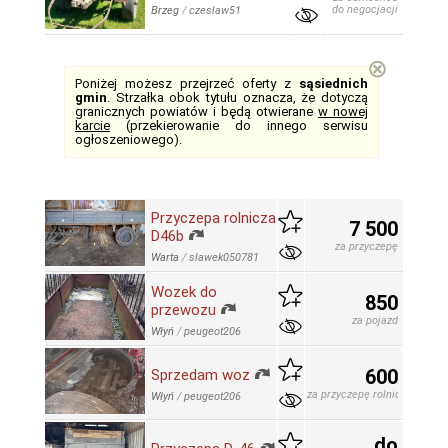
do negocjacji
Brzeg
/
czeslaw51
⊗
Poniżej możesz przejrzeć oferty z
sąsiednich
gmin
. Strzałka obok tytułu oznacza, że dotyczą
granicznych powiatów i będą otwierane
w nowej
karcie
(przekierowanie do innego serwisu
ogłoszeniowego).
Przyczepa rolnicza
7 500
D46b
za przyczepę
Warta
/
slawek050781
Wozek do
850
przewozu
za pojazd
Włyń
/
peugeot206
600
Sprzedam woz
za przyczepę rolniczą
Włyń
/
peugeot206
do